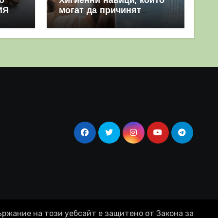
о
Хигиенни навици, които
ИЯ
могат да причинят
повече вреда, отколкото
полза
ържание на този уебсайт е защитено от Закона за