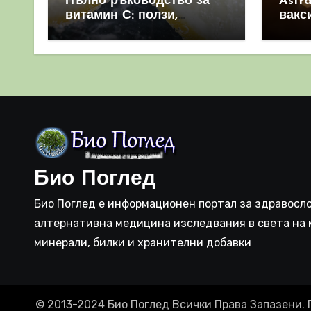
Пълно ръководство за
Astr
витамин С: ползи,
вакс
източници и защо е
свет
важен за имунната
като 
система
прич
съси
Био Поглед
Био Поглед е информационен портал за здравосло
алтернативна медицина изследвания в света на 
минерали, билки и хранителни добавки
© 2013-2024 Био Поглед Всички Права Запазени. 