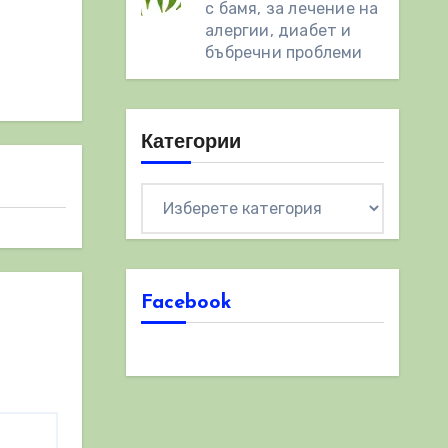
с бамя, за лечение на
алергии, диабет и
бъбречни проблеми
Категории
Категории
Facebook