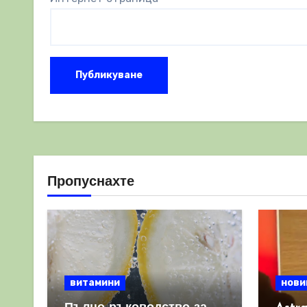
Пропуснахте
витамини
нови