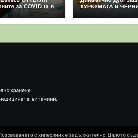
aZeneca ОТТЕГЛЯ
Динамично дуо: Защ
ините за COVID-19 в
КУРКУМАТА и ЧЕРН
овен мащаб, след
ПИПЕР са мощна
призна, че те
комбинация
иняват КРЪВНИ
реци
вно хранене,
медицината, витамини,
Позоваването с хиперлинк е задължително. Цялото съд