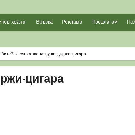
упер храни
Връзка
Реклама
Предлагам
Пол
зъбите?
сянка-жена-пуши-държи-цигара
ържи-цигара