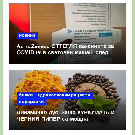
новини
AstraZeneca ОТТЕГЛЯ ваксините за
COVID-19 в световен мащаб, след
като призна, че те причиняват
КРЪВНИ съсиреци
билки
здравословни рецепти
подправки
Динамично дуо: Защо КУРКУМАТА и
ЧЕРНИЯ ПИПЕР са мощна
комбинация