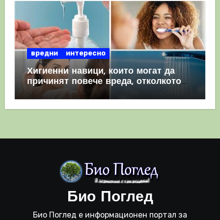
вредни
интересно
Хигиенни навици, които могат да
причинят повече вреда, отколкото
полза
Био Поглед
Био Поглед е информационен портал за