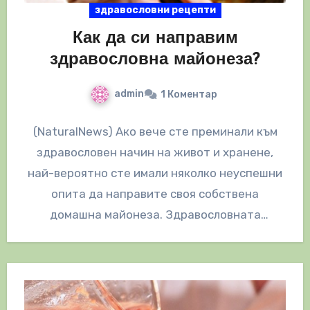
здравословни рецепти
Как да си направим
здравословна майонеза?
admin
1 Коментар
(NaturalNews) Ако вече сте преминали към
здравословен начин на живот и хранене,
най-вероятно сте имали няколко неуспешни
опита да направите своя собствена
домашна майонеза. Здравословната
майонеза е предизвикателство, защото
стандартните…