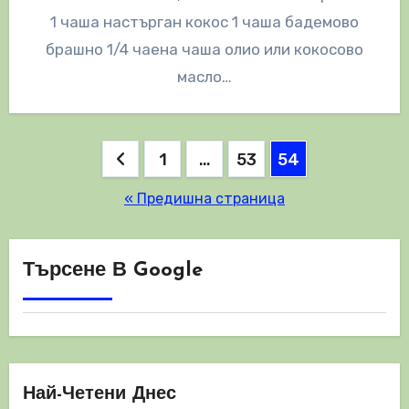
1 чаша настърган кокос 1 чаша бадемово
брашно 1/4 чаена чаша олио или кокосово
масло…
Разделяне
1
…
53
54
на
« Предишна страница
публикациите
на
Търсене В Google
страници
Най-Четени Днес