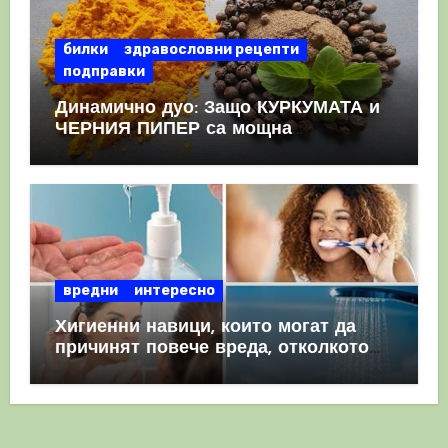
билки
здравословни рецепти
подправки
Динамично дуо: Защо КУРКУМАТА и
ЧЕРНИЯ ПИПЕР са мощна
комбинация
вредни
интересно
Хигиенни навици, които могат да
причинят повече вреда, отколкото
полза