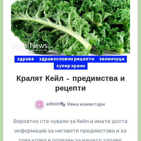
здраве
здравословни рецепти
зеленчуци
супер храни
Кралят Кейл – предимства и
рецепти
admin
Няма коментари
Вероятно сте чували за Кейл и имате доста
информация за неговите предимстава и за
това колко е полезен за вашето здраве.