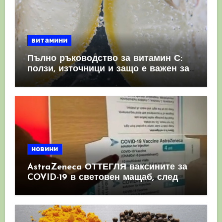
витамини
Пълно ръководство за витамин С:
ползи, източници и защо е важен за
имунната система
новини
AstraZeneca ОТТЕГЛЯ ваксините за
COVID-19 в световен мащаб, след
като призна, че те причиняват
КРЪВНИ съсиреци