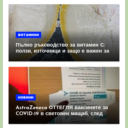
витамини
Пълно ръководство за витамин С:
ползи, източници и защо е важен за
имунната система
новини
AstraZeneca ОТТЕГЛЯ ваксините за
COVID-19 в световен мащаб, след
като призна, че те причиняват
КРЪВНИ съсиреци