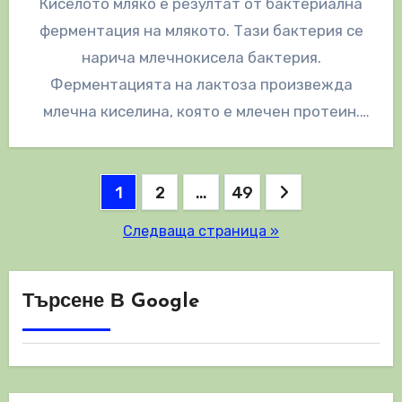
Киселото мляко е резултат от бактериална
ферментация на млякото. Тази бактерия се
нарича млечнокисела бактерия.
Ферментацията на лактоза произвежда
млечна киселина, която е млечен протеин.
Този млечен протеин придава на…
Разделяне
1
2
…
49
на
Следваща страница »
публикациите
на
Търсене В Google
страници