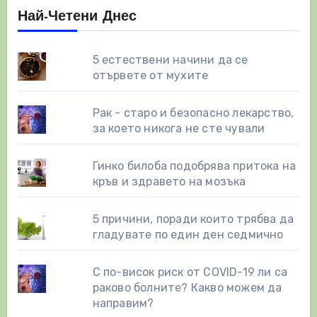
Най-Четени Днес
5 естествени начини да се
отървете от мухите
Рак - старо и безопасно лекарство,
за което никога не сте чували
Гинко билоба подобрява притока на
кръв и здравето на мозъка
5 причини, поради които трябва да
гладувате по един ден седмично
С по-висок риск от COVID-19 ли са
раково болните? Какво можем да
направим?