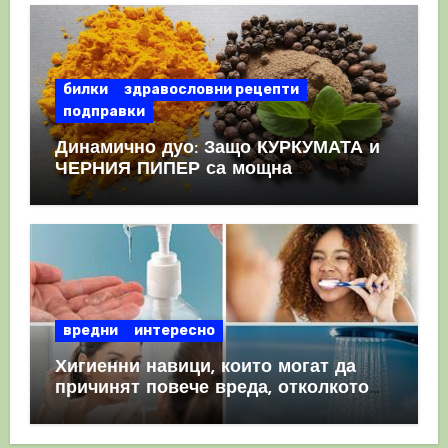
билки
здравословни рецепти
подправки
Динамично дуо: Защо КУРКУМАТА и
ЧЕРНИЯ ПИПЕР са мощна
комбинация
вредни
интересно
Хигиенни навици, които могат да
причинят повече вреда, отколкото
полза