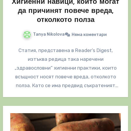
Хигиенни навици, които могат
да причинят повече вреда,
отколкото полза
Tanya Nikolova
Няма коментари
Статия, представена в Reader’s Digest,
изтъква редица така наречени
„здравословни“ хигиенни практики, които
всъщност носят повече вреда, отколкото
полза. Като се има предвид съкратеният
характер на техния коментар и многото…