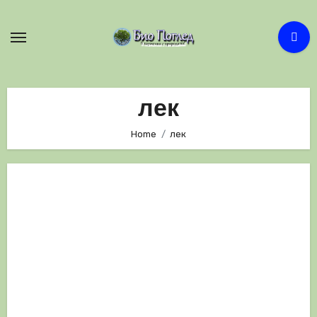
Skip
to
content
лек
Home
лек