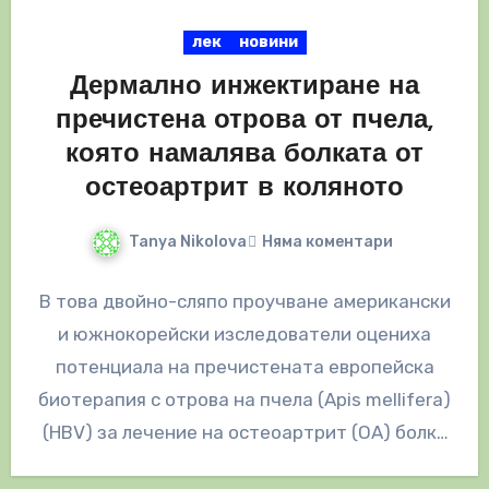
лек
новини
Дермално инжектиране на
пречистена отрова от пчела,
която намалява болката от
остеоартрит в коляното
Tanya Nikolova
Няма коментари
В това двойно-сляпо проучване американски
и южнокорейски изследователи оцениха
потенциала на пречистената европейска
биотерапия с отрова на пчела (Apis mellifera)
(HBV) за лечение на остеоартрит (ОА) болка
в коляното. Констатациите…