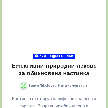
билки
здраве
лек
Ефективни природни лекове
за обикновена настинка
Tanya Nikolova
Няма коментари
Настинката е вирусна инфекция на носа и
гърлото. Въпреки че обикновено е