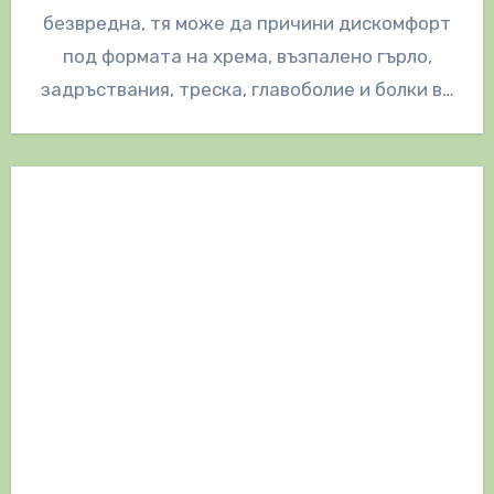
безвредна, тя може да причини дискомфорт
под формата на хрема, възпалено гърло,
задръствания, треска, главоболие и болки в…