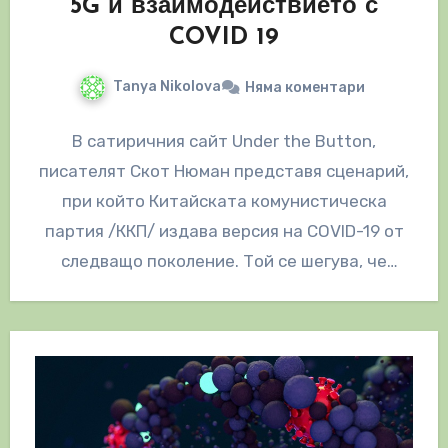
5G и взаимодействието с
COVID 19
Tanya Nikolova
Няма коментари
В сатиричния сайт Under the Button,
писателят Скот Нюман представя сценарий,
при който Китайската комунистическа
партия /ККП/ издава версия на COVID-19 от
следващо поколение. Той се шегува, че
„COVID-20“ ще…