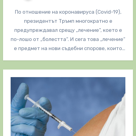
По отношение на коронавируса (Covid-19),
президентът Тръмп многократно е
предупреждавал срещу „лечение“, което е
по-лошо от „болестта“. И сега това „лечение“
е предмет на нови съдебни спорове, които
търсят справедливост…