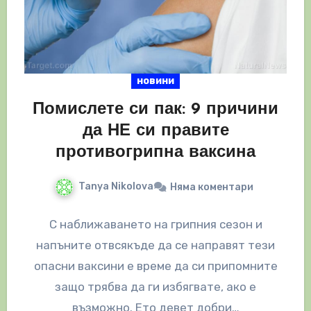
новини
Помислете си пак: 9 причини
да НЕ си правите
противогрипна ваксина
Tanya Nikolova
Няма коментари
С наближаването на грипния сезон и
напъните отвсякъде да се направят тези
опасни ваксини е време да си припомните
защо трябва да ги избягвате, ако е
възможно. Ето девет добри…