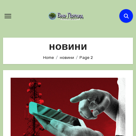
Skip
to
content
новини
Home
новини
Page 2