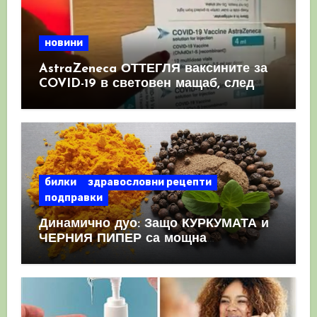
новини
AstraZeneca ОТТЕГЛЯ ваксините за
COVID-19 в световен мащаб, след
като призна, че те причиняват
КРЪВНИ съсиреци
билки
здравословни рецепти
подправки
Динамично дуо: Защо КУРКУМАТА и
ЧЕРНИЯ ПИПЕР са мощна
комбинация