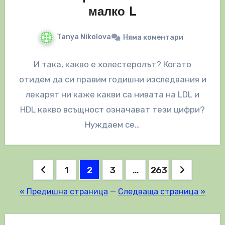
малко L
Tanya Nikolova
Няма коментари
И така, какво е холестеролът? Когато
отидем да си правим годишни изследвания и
лекарят ни каже какви са нивата на LDL и
HDL какво всъщност означават тези цифри?
Нуждаем се…
Разделяне
1
2
3
…
263
на
« Предишна страница
—
Следваща страница »
публикациите