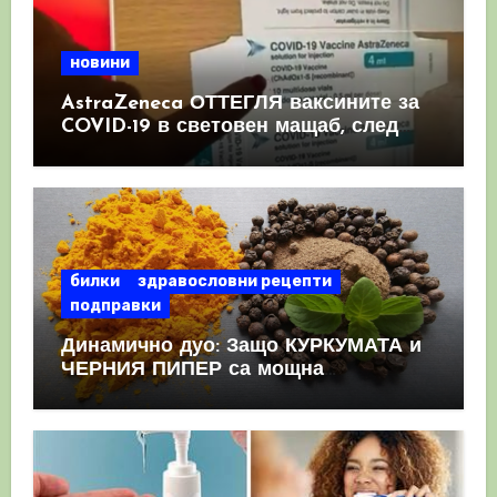
новини
AstraZeneca ОТТЕГЛЯ ваксините за
COVID-19 в световен мащаб, след
като призна, че те причиняват
КРЪВНИ съсиреци
билки
здравословни рецепти
подправки
Динамично дуо: Защо КУРКУМАТА и
ЧЕРНИЯ ПИПЕР са мощна
комбинация