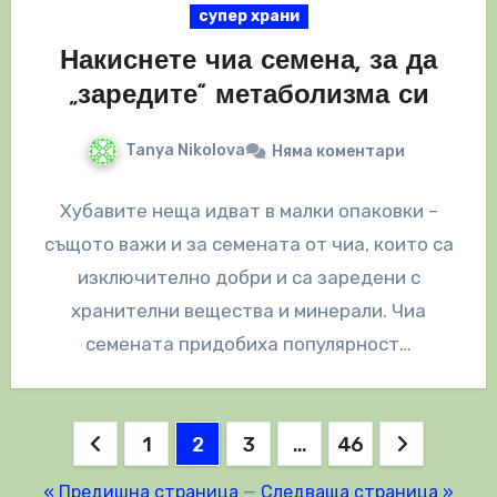
супер храни
Накиснете чиа семена, за да
„заредите“ метаболизма си
Tanya Nikolova
Няма коментари
Хубавите неща идват в малки опаковки –
същото важи и за семената от чиа, които са
изключително добри и са заредени с
хранителни вещества и минерали. Чиа
семената придобиха популярност…
Разделяне
1
2
3
…
46
на
« Предишна страница
—
Следваща страница »