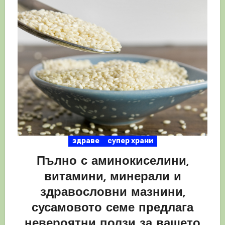
здраве
супер храни
Пълно с аминокиселини,
витамини, минерали и
здравословни мазнини,
сусамовото семе предлага
невероятни ползи за вашето