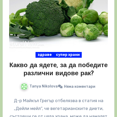
здраве
супер храни
Какво да ядете, за да победите
различни видове рак?
Tanya Nikolova
Няма коментари
Д-р Майкъл Грегър отбелязва в статия на
„Дейли мейл“, че вегетарианските диети,
състоящи се от цяла храна, може да намалят