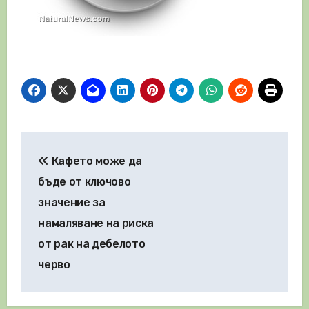
Навигация
Кафето може да
бъде от ключово
значение за
намаляване на риска
от рак на дебелото
черво