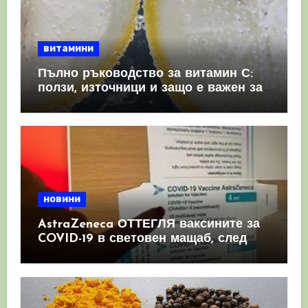
витамини
Пълно ръководство за витамин С:
ползи, източници и защо е важен за
имунната система
новини
AstraZeneca ОТТЕГЛЯ ваксините за
COVID-19 в световен мащаб, след
като призна, че те причиняват
КРЪВНИ съсиреци