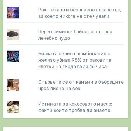
Рак - старо и безопасно лекарство,
за което никога не сте чували
Черен кимион: Тайната на това
лечебно чудо
Билката пелин в комбинация с
желязо убива 98% от раковите
клетки на гърдата за 16 часа
Отървете се от камъни в бъбреците
чрез пиене на сок
Истината за кокосовото масло:
факти които трябва да знаете