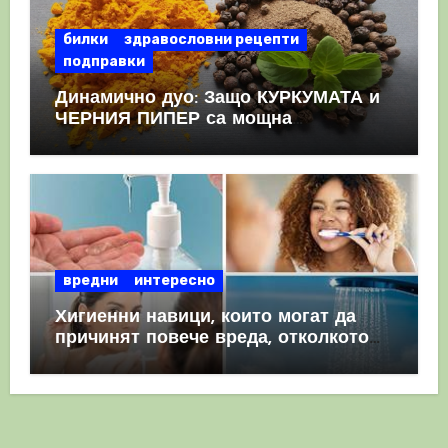
билки
здравословни рецепти
подправки
Динамично дуо: Защо КУРКУМАТА и
ЧЕРНИЯ ПИПЕР са мощна
комбинация
вредни
интересно
Хигиенни навици, които могат да
причинят повече вреда, отколкото
полза