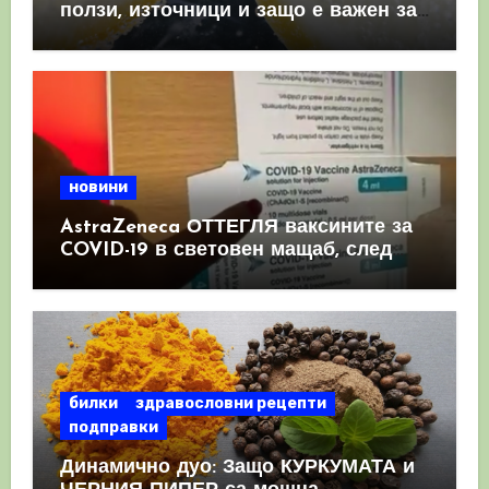
ползи, източници и защо е важен за
имунната система
новини
AstraZeneca ОТТЕГЛЯ ваксините за
COVID-19 в световен мащаб, след
като призна, че те причиняват
КРЪВНИ съсиреци
билки
здравословни рецепти
подправки
Динамично дуо: Защо КУРКУМАТА и