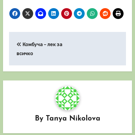
Навигация
Комбуча – лек за
всичко
By
Tanya Nikolova