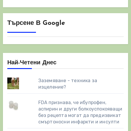
Търсене В Google
Най-Четени Днес
Заземяване - техника за
изцеление?
FDA признава, че ибупрофен,
аспирин и други болкоуспокояващи
без рецепта могат да предизвикат
смъртоносни инфаркти и инсулти