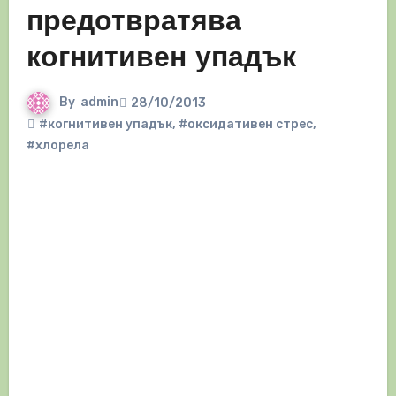
предотвратява
когнитивен упадък
By
admin
28/10/2013
#когнитивен упадък
,
#оксидативен стрес
,
#хлорела