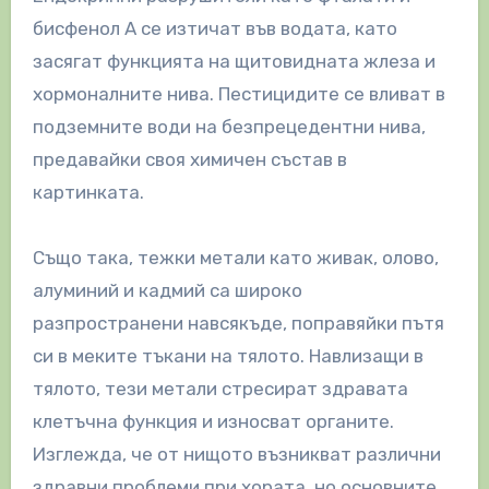
бисфенол А се изтичат във водата, като
засягат функцията на щитовидната жлеза и
хормоналните нива. Пестицидите се вливат в
подземните води на безпрецедентни нива,
предавайки своя химичен състав в
картинката.
Също така, тежки метали като живак, олово,
алуминий и кадмий са широко
разпространени навсякъде, поправяйки пътя
си в меките тъкани на тялото. Навлизащи в
тялото, тези метали стресират здравата
клетъчна функция и износват органите.
Изглежда, че от нищото възникват различни
здравни проблеми при хората, но основните