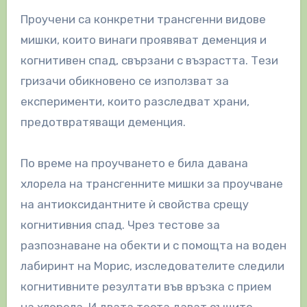
Проучени са конкретни трансгенни видове
мишки, които винаги проявяват деменция и
когнитивен спад, свързани с възрастта. Тези
гризачи обикновено се използват за
експерименти, които разследват храни,
предотвратяващи деменция.
По време на проучването е била давана
хлорела на трансгенните мишки за проучване
на антиоксидантните ѝ свойства срещу
когнитивния спад. Чрез тестове за
разпознаване на обекти и с помощта на воден
лабиринт на Морис, изследователите следили
когнитивните резултати във връзка с прием