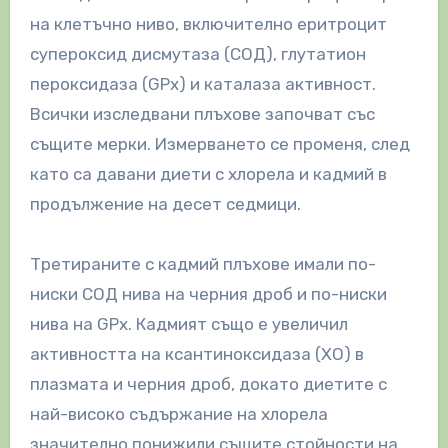
на клетъчно ниво, включително еритроцит
супероксид дисмутаза (СОД), глутатион
пероксидаза (GPx) и каталаза активност.
Всички изследвани плъхове започват със
същите мерки. Измерването се променя, след
като са давани диети с хлорела и кадмий в
продължение на десет седмици.
Третираните с кадмий плъхове имали по-
ниски СОД нива на черния дроб и по-ниски
нива на GPx. Кадмият също е увеличил
активността на ксантиноксидаза (XO) в
плазмата и черния дроб, докато диетите с
най-високо съдържание на хлорела
значително понижили същите стойности на