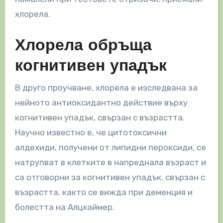
хлорела.
Хлорела обръща
когнитивен упадък
В друго проучване, хлорела е изследвана за
нейното антиоксидантно действие върху
когнитивен упадък, свързан с възрастта.
Научно известно е, че цитотоксични
алдехиди, получени от липидни пероксиди, се
натрупват в клетките в напреднала възраст и
са отговорни за когнитивен упадък, свързан с
възрастта, както се вижда при деменция и
болестта на Алцхаймер.