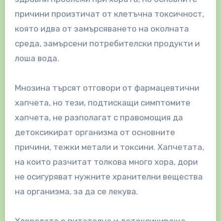
причини произтичат от клетъчна токсичност,
която идва от замърсяването на околната
среда, замърсени потребителски продукти и
лоша вода.
Мнозина търсят отговори от фармацевтични
хапчета, но тези, подтискащи симптомите
хапчета, не разполагат с правомощия да
детоксикират организма от основните
причини, тежки метали и токсини. Хапчетата,
на които разчитат толкова много хора, дори
не осигуряват нужните хранителни вещества
на организма, за да се лекува.
Хлорелата е питателна и детоксикираща