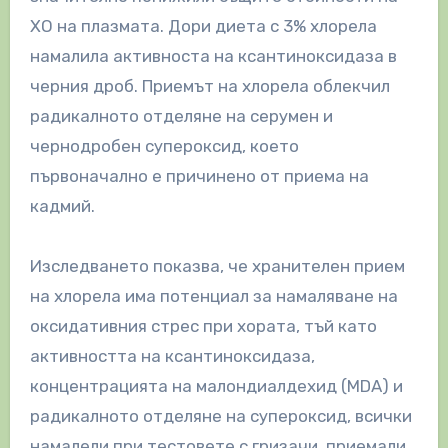
XO на плазмата. Дори диета с 3% хлорела
намалила активноста на ксантиноксидаза в
черния дроб. Приемът на хлорела облекчил
радикалното отделяне на серумен и
чернодробен супероксид, което
първоначално е причинено от приема на
кадмий.
Изследването показва, че хранителен прием
на хлорела има потенциал за намаляване на
оксидативния стрес при хората, тъй като
активността на ксантиноксидаза,
концентрацията на малондиалдехид (MDA) и
радикалното отделяне на супероксид, всички
намалели при тестовете с гризачи, приемали