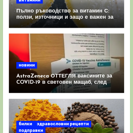
витамини
Пълно ръководство за витамин С:
ползи, източници и защо е важен за
имунната система
новини
AstraZeneca ОТТЕГЛЯ ваксините за
COVID-19 в световен мащаб, след
като призна, че те причиняват
КРЪВНИ съсиреци
билки
здравословни рецепти
подправки