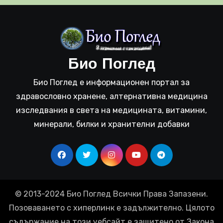
Био Поглед
Био Поглед е информационен портал за
здравословно хранене, алтернативна медицина
изследвания в света на медицината, витамини,
минерали, билки и хранителни добавки
© 2013-2024 Био Поглед Всички Права Запазени.
Позоваването с хиперлинк е задължително. Цялото
съдържание на този уебсайт е защитено от Закона