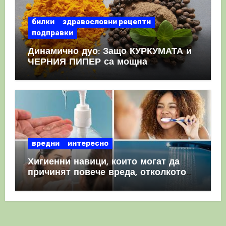
билки
здравословни рецепти
подправки
Динамично дуо: Защо КУРКУМАТА и
ЧЕРНИЯ ПИПЕР са мощна
комбинация
вредни
интересно
Хигиенни навици, които могат да
причинят повече вреда, отколкото
полза