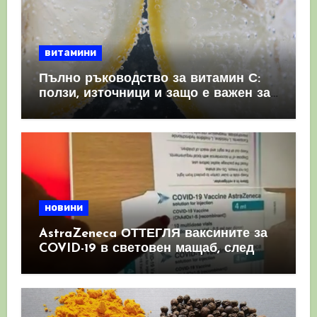
витамини
Пълно ръководство за витамин С:
ползи, източници и защо е важен за
имунната система
новини
AstraZeneca ОТТЕГЛЯ ваксините за
COVID-19 в световен мащаб, след
като призна, че те причиняват
КРЪВНИ съсиреци