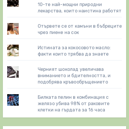
10-те най-мощни природни
лекарства, които наистина работят
Отървете се от камъни в бъбреците
чрез пиене на сок
Истината за кокосовото масло:
факти които трябва да знаете
Черният шоколад увеличава
вниманието и бдителността, и
подобрява кръвообръщението
Билката пелин в комбинация с
желязо убива 98% от раковите
клетки на гърдата за 16 часа