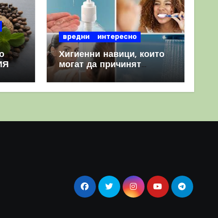
вредни
интересно
о
Хигиенни навици, които
ИЯ
могат да причинят
повече вреда, отколкото
полза