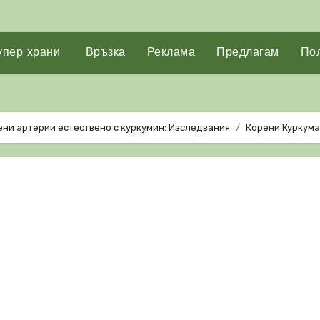
упер храни
Връзка
Реклама
Предлагам
Пол
ени артерии естествено с куркумин: Изследвания
Корени Куркума