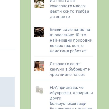
Истината за
кокосовото масло:
факти които трябва
да знаете
Билки за лечение на
възпаление: 10-те
най-мощни природни
лекарства, които
наистина работят
Отървете се от
камъни в бъбреците
чрез пиене на сок
FDA признава, че
ибупрофен, аспирин и
други
болкоуспокояващи
без рецепта могат да