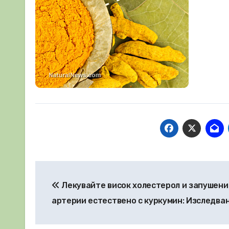
Навигация
Лекувайте висок холестерол и запушени
артерии естествено с куркумин: Изследва