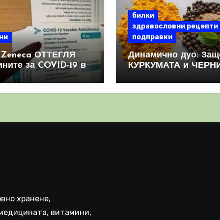
билки
здравословни рецепти
ни
подправки
aZeneca ОТТЕГЛЯ
Динамично дуо: Защ
ините за COVID-19 в
КУРКУМАТА и ЧЕРН
овен мащаб, след
ПИПЕР са мощна
призна, че те
комбинация
иняват КРЪВНИ
реци
вно хранене,
медицината, витамини,