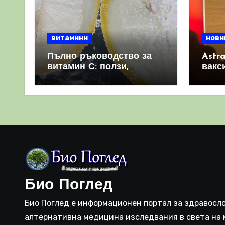
витамини
нови
Пълно ръководство за
Astr
витамин С: ползи,
вакс
източници и защо е
свет
важен за имунната
като 
система
прич
съси
Био Поглед
Био Поглед е информационен портал за здравосло
алтернативна медицина изследвания в света на 