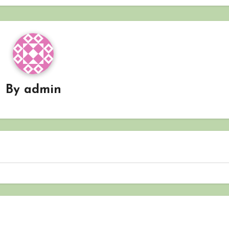
By
admin