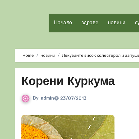
Начало
здраве
новини
с
Home
новини
Лекувайте висок холестерол и запуш
Корени Куркума
By
admin
23/07/2013