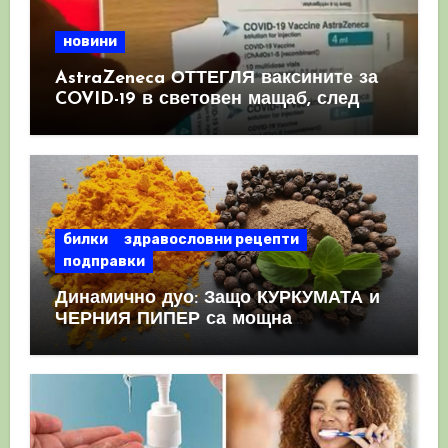
новини
AstraZeneca ОТТЕГЛЯ ваксините за
COVID-19 в световен мащаб, след
като призна, че те причиняват
КРЪВНИ съсиреци
билки
здравословни рецепти
подправки
Динамично дуо: Защо КУРКУМАТА и
ЧЕРНИЯ ПИПЕР са мощна
комбинация