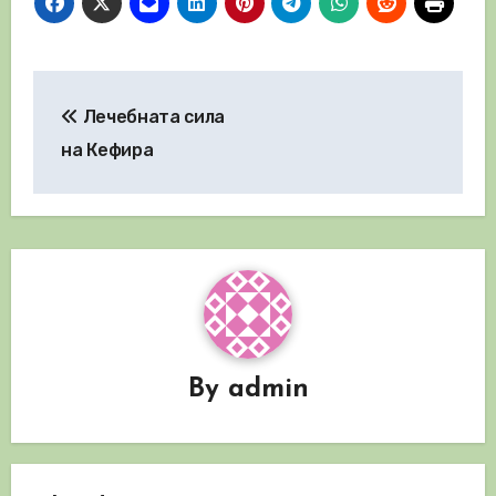
Навигация
Лечебната сила
на Кефира
By
admin