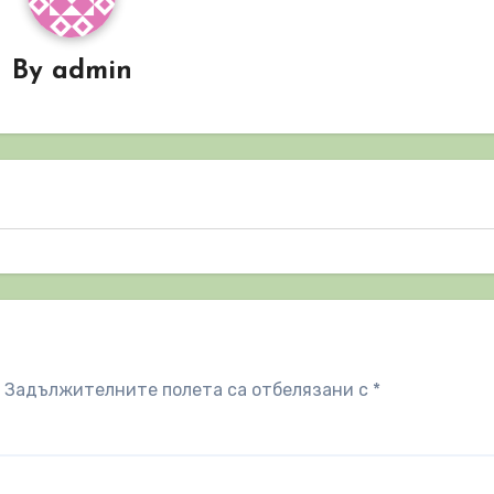
By
admin
Задължителните полета са отбелязани с
*