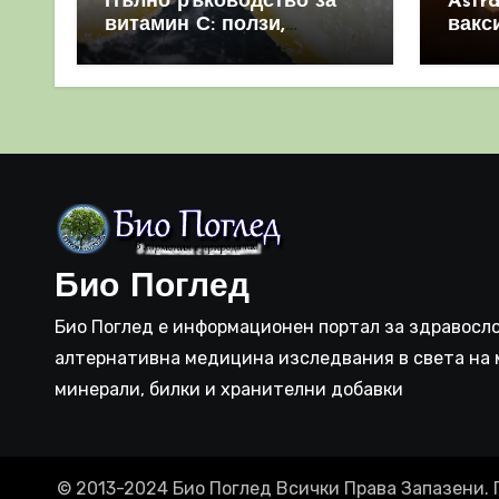
Пълно ръководство за
Astr
витамин С: ползи,
вакс
източници и защо е
свет
важен за имунната
като 
система
прич
съси
Био Поглед
Био Поглед е информационен портал за здравосло
алтернативна медицина изследвания в света на 
минерали, билки и хранителни добавки
© 2013-2024 Био Поглед Всички Права Запазени. 