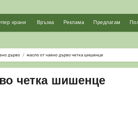
упер храни
Връзка
Реклама
Предлагам
Пол
аено дърво
масло от чаено дърво четка шишенце
рво четка шишенце