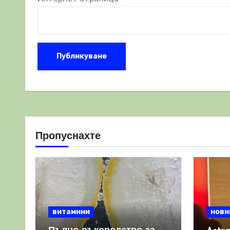
Пропуснахте
витамини
нови