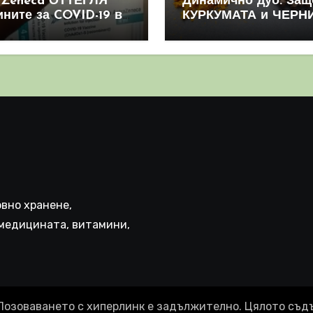
aZeneca ОТТЕГЛЯ
Динамично дуо: Защ
ините за COVID-19 в
КУРКУМАТА и ЧЕРН
овен мащаб, след
ПИПЕР са мощна
призна, че те
комбинация
иняват КРЪВНИ
реци
вно хранене,
медицината, витамини,
Позоваването с хиперлинк е задължително. Цялото съд