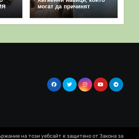
о
Хигиенни навици, които
ИЯ
могат да причинят
повече вреда, отколкото
полза
ържание на този уебсайт е защитено от Закона за