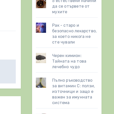
5 естествени начини
да се отървете от
мухите
Рак - старо и
безопасно лекарство,
за което никога не
сте чували
Черен кимион:
Тайната на това
лечебно чудо
Пълно ръководство
за витамин С: ползи,
източници и защо е
важен за имунната
система