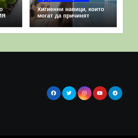
о
Хигиенни навици, които
ИЯ
могат да причинят
повече вреда, отколкото
полза