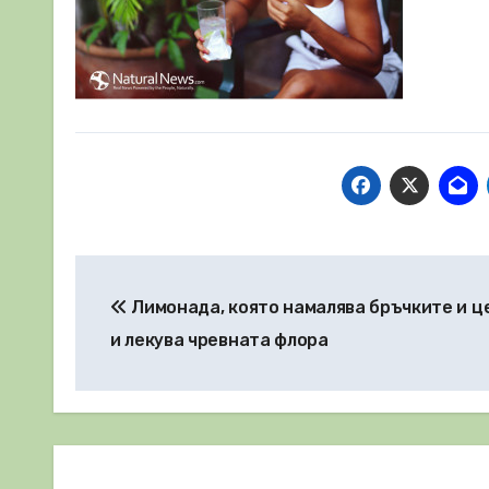
Навигация
Лимонада, която намалява бръчките и ц
и лекува чревната флора