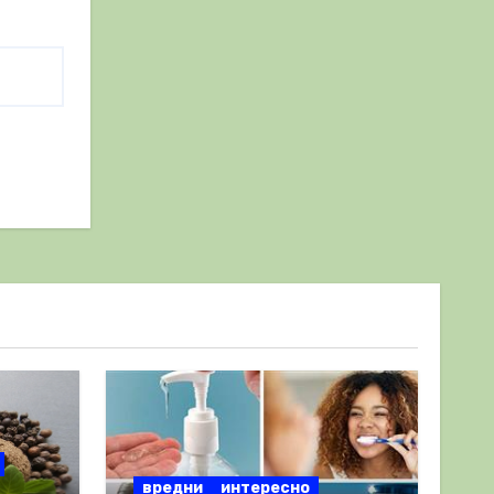
вредни
интересно