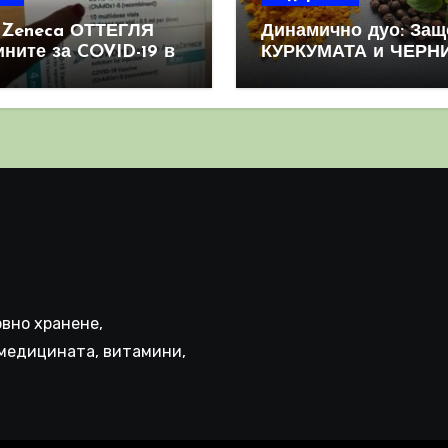
aZeneca ОТТЕГЛЯ
Динамично дуо: Защ
ините за COVID-19 в
КУРКУМАТА и ЧЕРН
овен мащаб, след
ПИПЕР са мощна
призна, че те
комбинация
иняват КРЪВНИ
реци
вно хранене,
медицината, витамини,