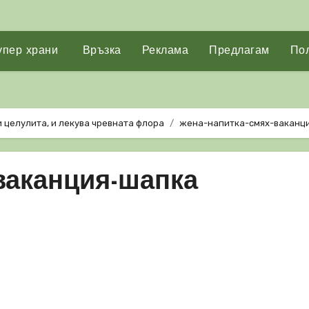
упер храни
Връзка
Реклама
Предлагам
Пол
 целулита, и лекува чревната флора
жена-напитка-смях-ваканц
ваканция-шапка