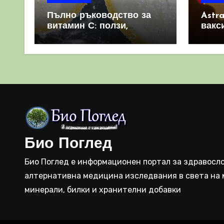
Пълно ръководство за
Astr
витамин С: ползи,
вакс
източници и защо е
свет
важен за имунната
като 
система
прич
съси
Био Поглед
Био Поглед е информационен портал за здравосло
алтернативна медицина изследвания в света на 
минерали, билки и хранителни добавки