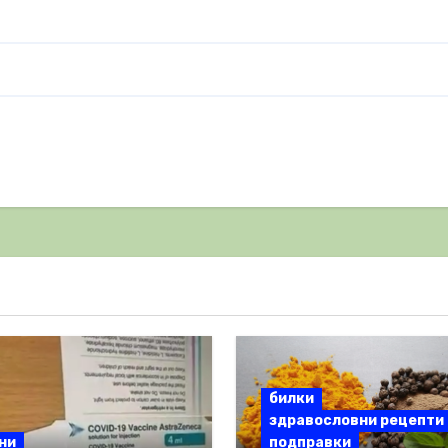
билки
здравословни рецепти
ни
подправки