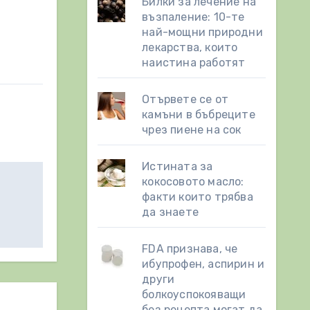
Билки за лечение на
възпаление: 10-те
най-мощни природни
лекарства, които
наистина работят
Отървете се от
камъни в бъбреците
чрез пиене на сок
Истината за
кокосовото масло:
факти които трябва
да знаете
FDA признава, че
ибупрофен, аспирин и
други
болкоуспокояващи
без рецепта могат да