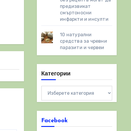
предизвикат
смъртоносни
инфаркти и инсулти
10 натурални
средства за чревни
паразити и червеи
Категории
Категории
Facebook