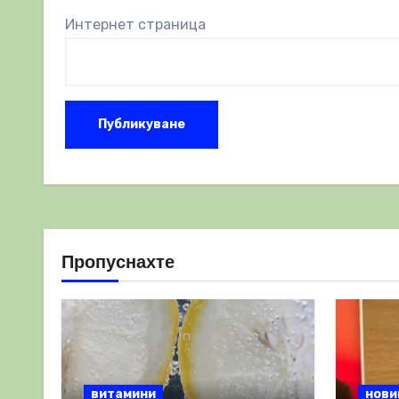
Интернет страница
Пропуснахте
витамини
нови