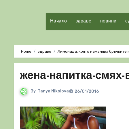
Начало
здраве
новини
с
Home
здраве
Лимонада, която намалява бръчките и
жена-напитка-смях-
By
Tanya Nikolova
26/01/2016