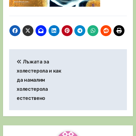
Навигация
Лъжата за
холестерола и как
да намалим
холестерола
естествено