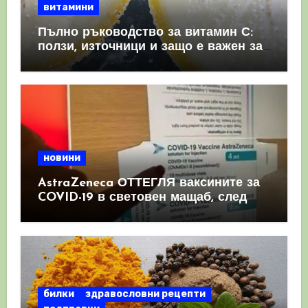
витамини
Пълно ръководство за витамин С:
ползи, източници и защо е важен за
имунната система
новини
AstraZeneca ОТТЕГЛЯ ваксините за
COVID-19 в световен мащаб, след
като призна, че те причиняват
КРЪВНИ съсиреци
билки
здравословни рецепти