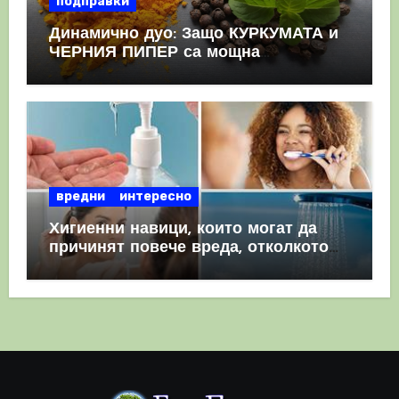
подправки
Динамично дуо: Защо КУРКУМАТА и
ЧЕРНИЯ ПИПЕР са мощна
комбинация
вредни
интересно
Хигиенни навици, които могат да
причинят повече вреда, отколкото
полза