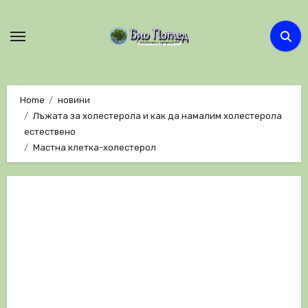
Skip
to
content
Home
новини
Лъжата за холестерола и как да намалим холестерола
естествено
Мастна клетка-холестерол