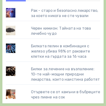
Рак - старо и безопасно лекарство,
за което никога не сте чували
Черен кимион: Тайната на това
лечебно чудо
Билката пелин в комбинация с
желязо убива 98% от раковите
клетки на гърдата за 16 часа
Билки за лечение на възпаление:
10-те най-мощни природни
лекарства, които наистина работят
Отървете се от камъни в бъбреците
чрез пиене на сок