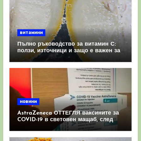
витамини
Пълно ръководство за витамин С:
ползи, източници и защо е важен за
имунната система
новини
AstraZeneca ОТТЕГЛЯ ваксините за
COVID-19 в световен мащаб, след
като призна, че те причиняват
КРЪВНИ съсиреци