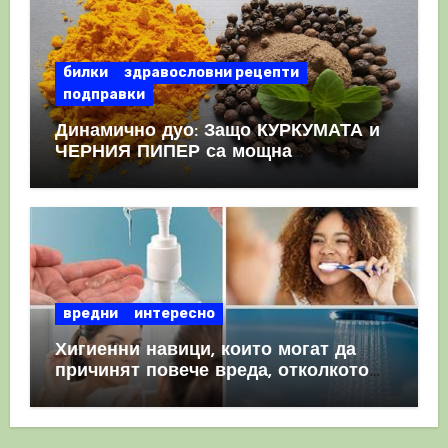
билки
здравословни рецепти
подправки
Динамично дуо: Защо КУРКУМАТА и
ЧЕРНИЯ ПИПЕР са мощна
комбинация
вредни
интересно
Хигиенни навици, които могат да
причинят повече вреда, отколкото
полза