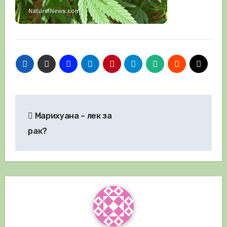
Навигация
Марихуана – лек за
рак?