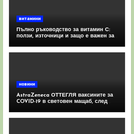
витамини
Пълно ръководство за витамин С:
ползи, източници и защо е важен за
имунната система
новини
AstraZeneca ОТТЕГЛЯ ваксините за
COVID-19 в световен мащаб, след
като призна, че те причиняват
КРЪВНИ съсиреци