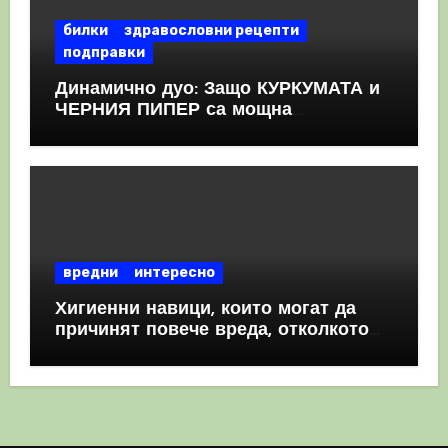
билки
здравословни рецепти
подправки
Динамично дуо: Защо КУРКУМАТА и
ЧЕРНИЯ ПИПЕР са мощна
комбинация
вредни
интересно
Хигиенни навици, които могат да
причинят повече вреда, отколкото
полза