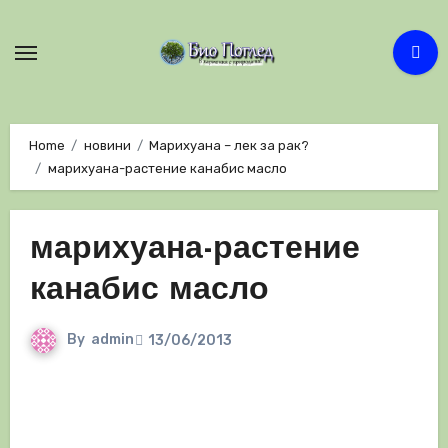
Skip
to
content
Home
новини
Марихуана – лек за рак?
марихуана-растение канабис масло
марихуана-растение
канабис масло
By
admin
13/06/2013