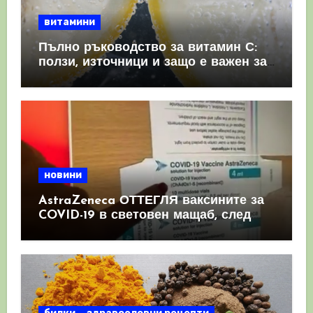
витамини
Пълно ръководство за витамин С:
ползи, източници и защо е важен за
имунната система
новини
AstraZeneca ОТТЕГЛЯ ваксините за
COVID-19 в световен мащаб, след
като призна, че те причиняват
КРЪВНИ съсиреци