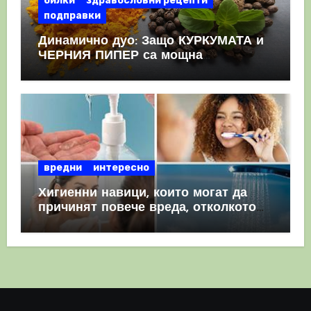
билки
здравословни рецепти
подправки
Динамично дуо: Защо КУРКУМАТА и
ЧЕРНИЯ ПИПЕР са мощна
комбинация
вредни
интересно
Хигиенни навици, които могат да
причинят повече вреда, отколкото
полза