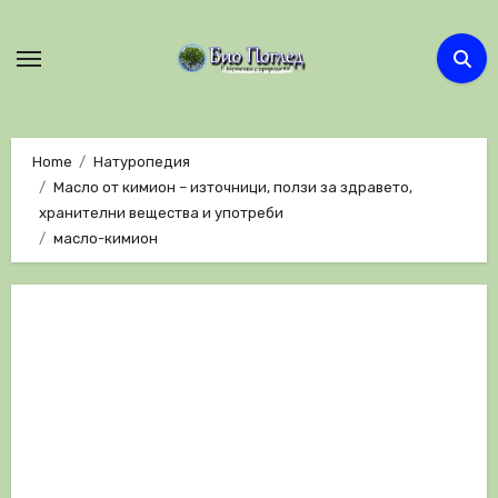
Skip
to
content
Home
Натуропедия
Масло от кимион – източници, ползи за здравето,
хранителни вещества и употреби
масло-кимион