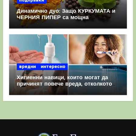
подправки
Динамично дуо: Защо КУРКУМАТА и
ЧЕРНИЯ ПИПЕР са мощна
комбинация
вредни
интересно
Хигиенни навици, които могат да
причинят повече вреда, отколкото
полза