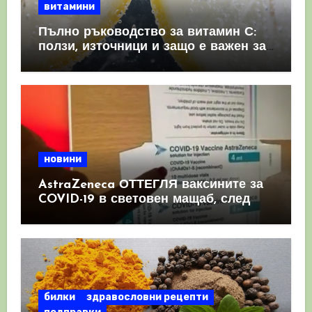
витамини
Пълно ръководство за витамин С:
ползи, източници и защо е важен за
имунната система
новини
AstraZeneca ОТТЕГЛЯ ваксините за
COVID-19 в световен мащаб, след
като призна, че те причиняват
КРЪВНИ съсиреци
билки
здравословни рецепти