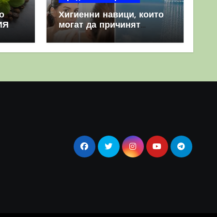
о
Хигиенни навици, които
ИЯ
могат да причинят
повече вреда, отколкото
полза