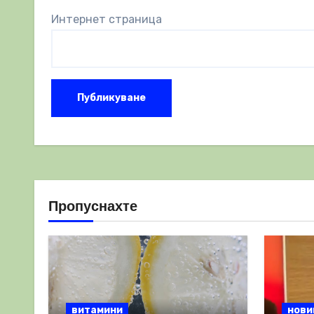
Интернет страница
Пропуснахте
витамини
нови