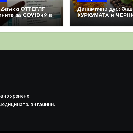
aZeneca ОТТЕГЛЯ
Динамично дуо: Защ
ините за COVID-19 в
КУРКУМАТА и ЧЕРН
овен мащаб, след
ПИПЕР са мощна
призна, че те
комбинация
иняват КРЪВНИ
реци
вно хранене,
медицината, витамини,