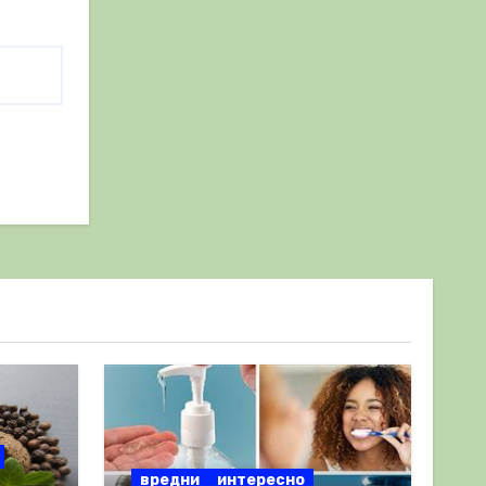
вредни
интересно