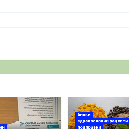
билки
здравословни рецепти
ни
подправки