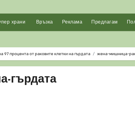
упер храни
Връзка
Реклама
Предлагам
Пол
ва 97 процента от раковите клетки на гърдата
жена-мишница-рак
а-гърдата