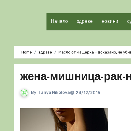
Начало
здраве
новини
с
Home
здраве
Масло от мащерка – доказано, че уби
жена-мишница-рак-н
By
Tanya Nikolova
24/12/2015