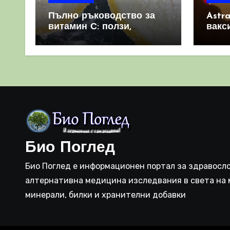
Пълно ръководство за
Astr
витамин С: ползи,
вакс
източници и защо е
свет
важен за имунната
като 
система
прич
съси
Био Поглед
Био Поглед е информационен портал за здравосло
алтернативна медицина изследвания в света на 
минерали, билки и хранителни добавки