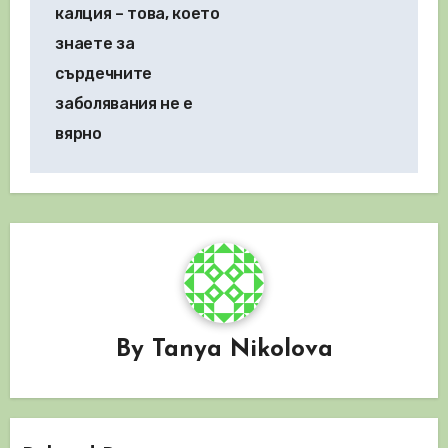
калция – това, което
знаете за
сърдечните
заболявания не е
вярно
By
Tanya Nikolova