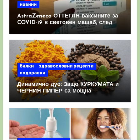
новини
AstraZeneca ОТТЕГЛЯ ваксините за
COVID-19 в световен мащаб, след
като призна, че те причиняват
КРЪВНИ съсиреци
билки
здравословни рецепти
подправки
Динамично дуо: Защо КУРКУМАТА и
ЧЕРНИЯ ПИПЕР са мощна
комбинация