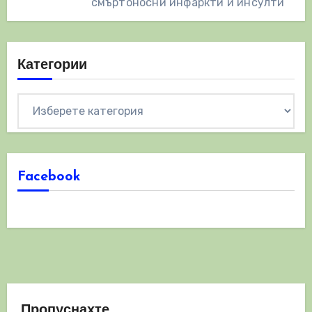
смъртоносни инфаркти и инсулти
Категории
Категории
Facebook
Пропуснахте