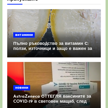
витамини
Пълно ръководство за витамин С:
ползи, източници и защо е важен за
имунната система
новини
AstraZeneca ОТТЕГЛЯ ваксините за
COVID-19 в световен мащаб, след
като призна, че те причиняват