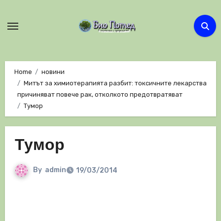
Skip
to
content
Home
новини
Митът за химиотерапията разбит: токсичните лекарства
причиняват повече рак, отколкото предотвратяват
Тумор
Тумор
By
admin
19/03/2014