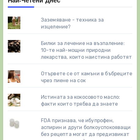
Най-Четени Днес
Заземяване - техника за
изцеление?
Билки за лечение на възпаление:
10-те най-мощни природни
лекарства, които наистина работят
Отървете се от камъни в бъбреците
чрез пиене на сок
Истината за кокосовото масло:
факти които трябва да знаете
FDA признава, че ибупрофен,
аспирин и други болкоуспокояващи
без рецепта могат да предизвикат