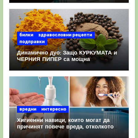
КРЪВНИ съсиреци
билки
здравословни рецепти
подправки
Динамично дуо: Защо КУРКУМАТА и
ЧЕРНИЯ ПИПЕР са мощна
комбинация
вредни
интересно
Хигиенни навици, които могат да
причинят повече вреда, отколкото
полза