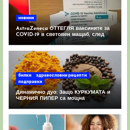
новини
AstraZeneca ОТТЕГЛЯ ваксините за
COVID-19 в световен мащаб, след
като призна, че те причиняват
КРЪВНИ съсиреци
билки
здравословни рецепти
подправки
Динамично дуо: Защо КУРКУМАТА и
ЧЕРНИЯ ПИПЕР са мощна
комбинация