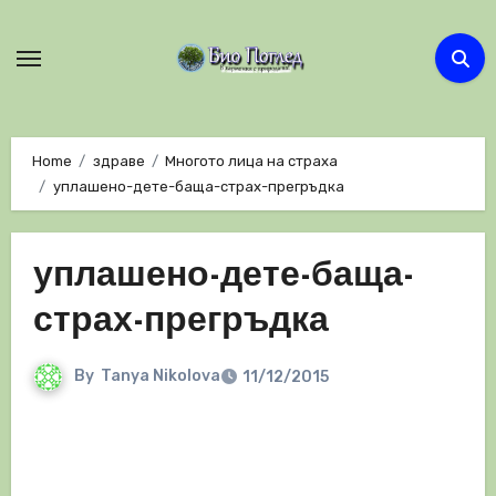
Skip
to
content
Home
здраве
Многото лица на страха
уплашено-дете-баща-страх-прегръдка
уплашено-дете-баща-
страх-прегръдка
By
Tanya Nikolova
11/12/2015