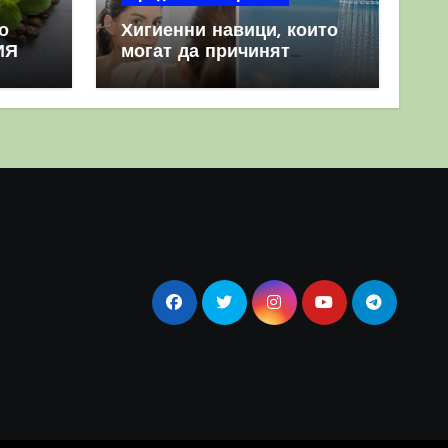
о
Хигиенни навици, които
ИЯ
могат да причинят
повече вреда, отколкото
полза