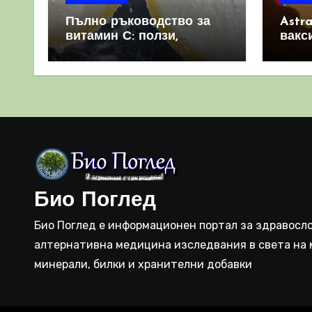
Пълно ръководство за
Astr
витамин С: ползи,
вакс
източници и защо е
свет
важен за имунната
като 
система
прич
съси
Био Поглед
Био Поглед е информационен портал за здравосло
алтернативна медицина изследвания в света на 
минерали, билки и хранителни добавки