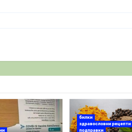
билки
здравословни рецепти
ни
подправки