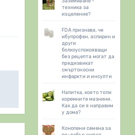
Заземяване -
техника за
изцеление?
FDA признава, че
ибупрофен, аспирин и
други
болкоуспокояващи
без рецепта могат да
предизвикат
смъртоносни
инфаркти и инсулти
Напитка, която топи
коремните мазнини.
Как да си я направим
у дома?
Конопени семена за
по-добър живот