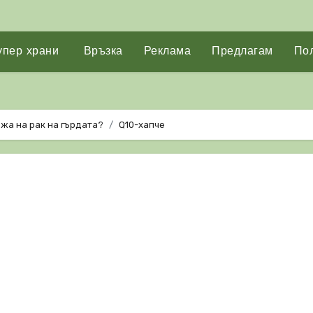
упер храни
Връзка
Реклама
Предлагам
Пол
жа на рак на гърдата?
Q10-хапче