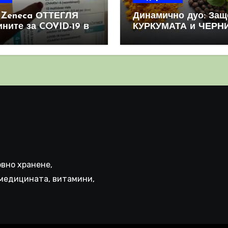
aZeneca ОТТЕГЛЯ
Динамично дуо: Защ
ините за COVID-19 в
КУРКУМАТА и ЧЕРН
овен мащаб, след
ПИПЕР са мощна
призна, че те
комбинация
иняват КРЪВНИ
реци
вно хранене,
медицината, витамини,