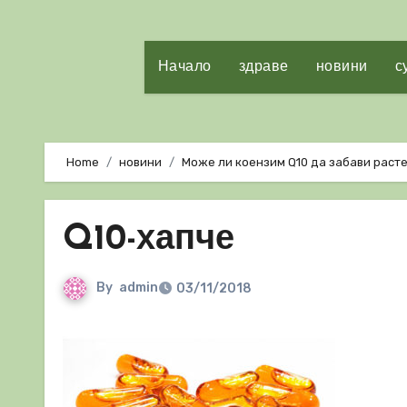
Начало
здраве
новини
с
Home
новини
Може ли коензим Q10 да забави расте
Q10-хапче
By
admin
03/11/2018