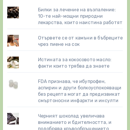
Билки за лечение на възпаление:
10-те най-мощни природни
лекарства, които наистина работят
Отървете се от камъни в бъбреците
чрез пиене на сок
Истината за кокосовото масло:
факти които трябва да знаете
FDA признава, че ибупрофен,
аспирин и други болкоуспокояващи
без рецепта могат да предизвикат
смъртоносни инфаркти и инсулти
Черният шоколад увеличава
вниманието и бдителността, и
подобрява кръвообръщението