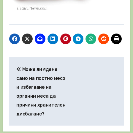
Навигация
Може ли ядене
само на постно месо
и избягване на
органни меса да
причини хранителен
дисбаланс?