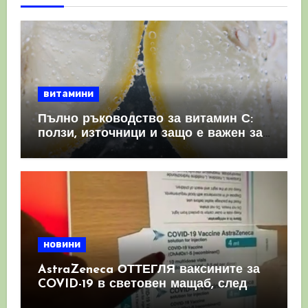
витамини
Пълно ръководство за витамин С:
ползи, източници и защо е важен за
имунната система
новини
AstraZeneca ОТТЕГЛЯ ваксините за
COVID-19 в световен мащаб, след
като призна, че те причиняват