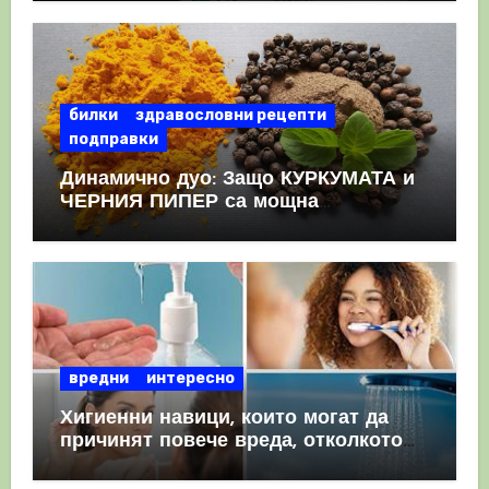
КРЪВНИ съсиреци
билки
здравословни рецепти
подправки
Динамично дуо: Защо КУРКУМАТА и
ЧЕРНИЯ ПИПЕР са мощна
комбинация
вредни
интересно
Хигиенни навици, които могат да
причинят повече вреда, отколкото
полза