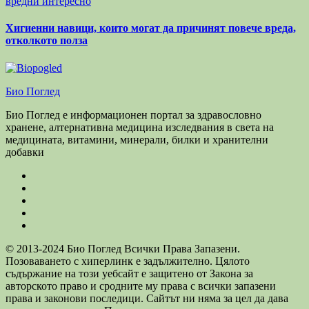
вредни
интересно
Хигиенни навици, които могат да причинят повече вреда,
отколкото полза
Био Поглед
Био Поглед е информационен портал за здравословно
хранене, алтернативна медицина изследвания в света на
медицината, витамини, минерали, билки и хранителни
добавки
© 2013-2024 Био Поглед Всички Права Запазени.
Позоваването с хиперлинк е задължително. Цялото
съдържание на този уебсайт е защитено от Закона за
авторското право и сродните му права с всички запазени
права и законови последици. Сайтът ни няма за цел да дава