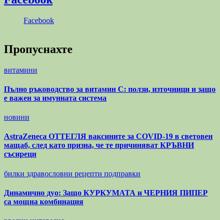
Facebook
Пропуснахте
витамини
Пълно ръководство за витамин С: ползи, източници и защо
е важен за имунната система
новини
AstraZeneca ОТТЕГЛЯ ваксините за COVID-19 в световен
мащаб, след като призна, че те причиняват КРЪВНИ
съсиреци
билки
здравословни рецепти
подправки
Динамично дуо: Защо КУРКУМАТА и ЧЕРНИЯ ПИПЕР
са мощна комбинация