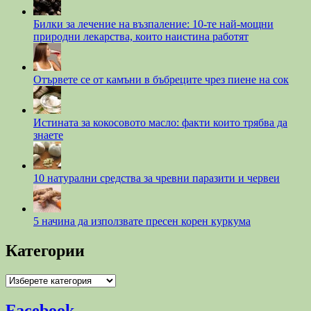
Билки за лечение на възпаление: 10-те най-мощни
природни лекарства, които наистина работят
Отървете се от камъни в бъбреците чрез пиене на сок
Истината за кокосовото масло: факти които трябва да
знаете
10 натурални средства за чревни паразити и червеи
5 начина да използвате пресен корен куркума
Категории
Категории
Facebook