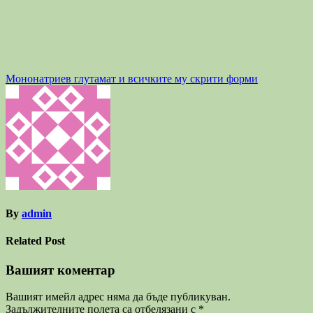
Навигация
Мононатриев глутамат и всичките му скрити форми
By
admin
Related Post
Вашият коментар
Вашият имейл адрес няма да бъде публикуван.
Задължителните полета са отбелязани с
*