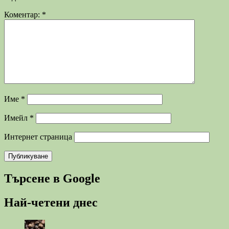
Коментар:
*
Име
*
Имейл
*
Интернет страница
Търсене в Google
Най-четени днес