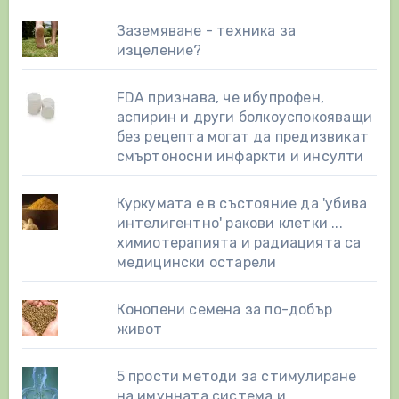
Заземяване - техника за
изцеление?
FDA признава, че ибупрофен,
аспирин и други болкоуспокояващи
без рецепта могат да предизвикат
смъртоносни инфаркти и инсулти
Куркумата е в състояние да 'убива
интелигентно' ракови клетки ...
химиотерапията и радиацията са
медицински остарели
Конопени семена за по-добър
живот
5 прости методи за стимулиране
на имунната система и