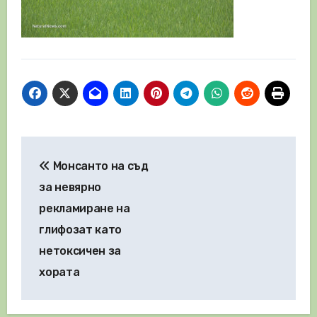
Навигация
Монсанто на съд
за невярно
рекламиране на
глифозат като
нетоксичен за
хората