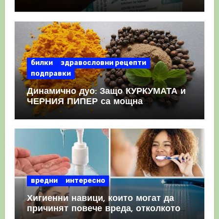
като призна, че те причиняват
КРЪВНИ съсиреци
билки
здравословни рецепти
подправки
Динамично дуо: Защо КУРКУМАТА и
ЧЕРНИЯ ПИПЕР са мощна
комбинация
вредни
интересно
Хигиенни навици, които могат да
причинят повече вреда, отколкото