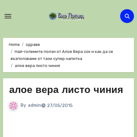
Skip
to
content
Home
здраве
Най-големите ползи от Алое Вера сок и как да се
възползваме от тази супер напитка
алое вера листо чиния
алое вера листо чиния
By
admin
27/05/2015