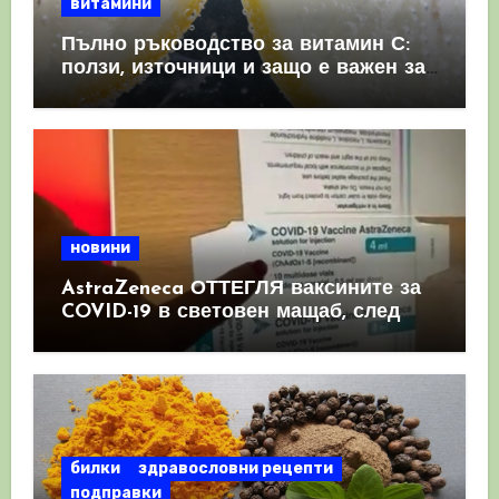
витамини
Пълно ръководство за витамин С:
ползи, източници и защо е важен за
имунната система
новини
AstraZeneca ОТТЕГЛЯ ваксините за
COVID-19 в световен мащаб, след
като призна, че те причиняват
КРЪВНИ съсиреци
билки
здравословни рецепти
подправки