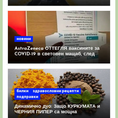
имунната система
новини
AstraZeneca ОТТЕГЛЯ ваксините за
COVID-19 в световен мащаб, след
като призна, че те причиняват
КРЪВНИ съсиреци
билки
здравословни рецепти
подправки
Динамично дуо: Защо КУРКУМАТА и
ЧЕРНИЯ ПИПЕР са мощна
комбинация