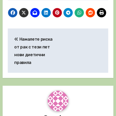
Навигация
Намалете риска
от рак с тези пет
нови диетични
правила