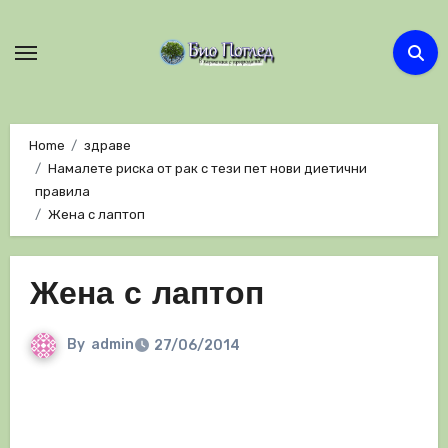
Skip
to
content
Home
здраве
Намалете риска от рак с тези пет нови диетични
правила
Жена с лаптоп
Жена с лаптоп
By
admin
27/06/2014