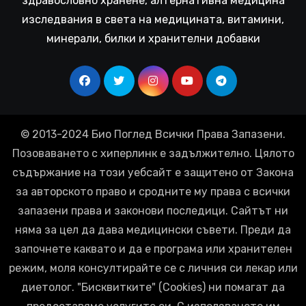
здравословно хранене, алтернативна медицина
изследвания в света на медицината, витамини,
минерали, билки и хранителни добавки
© 2013-2024 Био Поглед Всички Права Запазени.
Позоваването с хиперлинк е задължително. Цялото
съдържание на този уебсайт е защитено от Закона
за авторското право и сродните му права с всички
запазени права и законови последици. Сайтът ни
няма за цел да дава медицински съвети. Преди да
започнете каквато и да е програма или хранителен
режим, моля консултирайте се с личния си лекар или
диетолог. "Бисквитките" (Cookies) ни помагат да