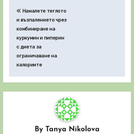
Навигация
Намалете теглото
и възпалението чрез
комбиниране на
куркумин и пиперин
с диета за
ограничаване на
калориите
By
Tanya Nikolova