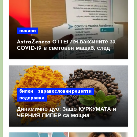
новини
AstraZeneca ОТТЕГЛЯ ваксините за
COVID-19 в световен мащаб, след
като призна, че те причиняват
КРЪВНИ съсиреци
билки
здравословни рецепти
подправки
Динамично дуо: Защо КУРКУМАТА и
ЧЕРНИЯ ПИПЕР са мощна
комбинация