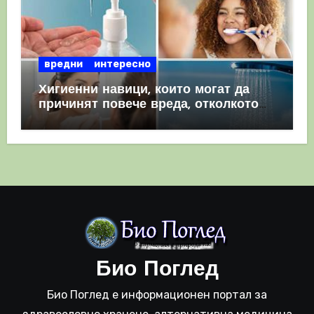
вредни
интересно
Хигиенни навици, които могат да
причинят повече вреда, отколкото
полза
Био Поглед
Био Поглед е информационен портал за