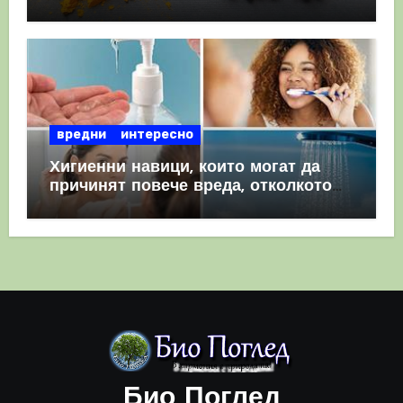
комбинация
вредни
интересно
Хигиенни навици, които могат да
причинят повече вреда, отколкото
полза
Био Поглед