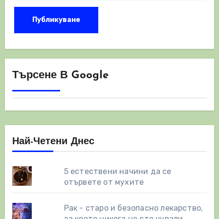
Търсене В Google
Най-Четени Днес
5 естествени начини да се
отървете от мухите
Рак - старо и безопасно лекарство,
за което никога не сте чували