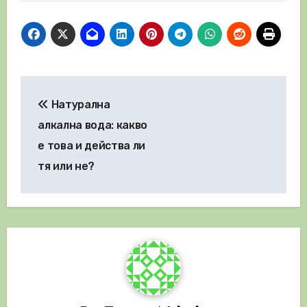
Навигация
Натурална
алкална вода: какво
е това и действа ли
тя или не?