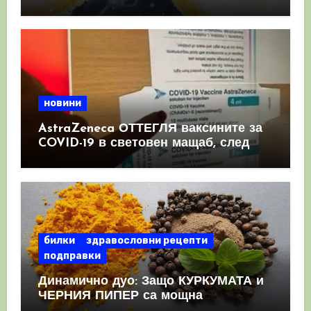
имунната система
новини
AstraZeneca ОТТЕГЛЯ ваксините за
COVID-19 в световен мащаб, след
като призна, че те причиняват
КРЪВНИ съсиреци
билки
здравословни рецепти
подправки
Динамично дуо: Защо КУРКУМАТА и
ЧЕРНИЯ ПИПЕР са мощна
комбинация