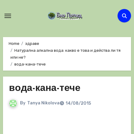
Skip
to
content
Home
здраве
Натурална алкална вода: какво е това и действа ли тя
или не?
вода-кана-тече
вода-кана-тече
By
Tanya Nikolova
14/08/2015