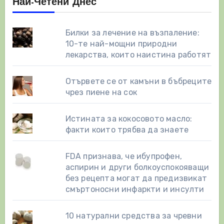
Най-Четени Днес
Билки за лечение на възпаление:
10-те най-мощни природни
лекарства, които наистина работят
Отървете се от камъни в бъбреците
чрез пиене на сок
Истината за кокосовото масло:
факти които трябва да знаете
FDA признава, че ибупрофен,
аспирин и други болкоуспокояващи
без рецепта могат да предизвикат
смъртоносни инфаркти и инсулти
10 натурални средства за чревни