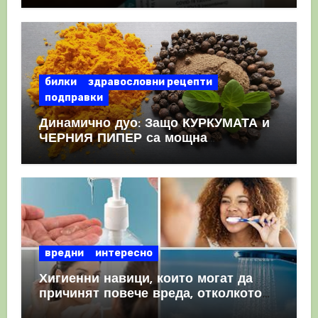
КРЪВНИ съсиреци
билки
здравословни рецепти
подправки
Динамично дуо: Защо КУРКУМАТА и
ЧЕРНИЯ ПИПЕР са мощна
комбинация
вредни
интересно
Хигиенни навици, които могат да
причинят повече вреда, отколкото
полза