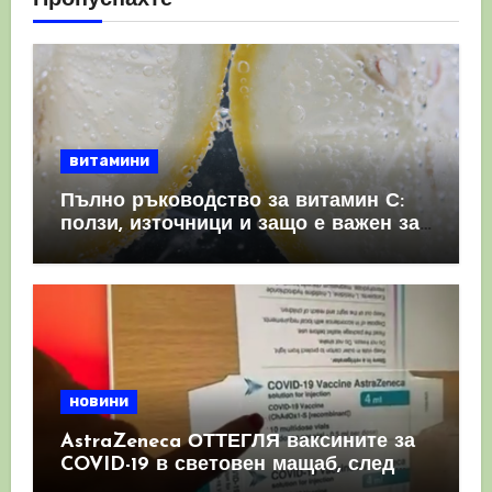
Пропуснахте
витамини
Пълно ръководство за витамин С:
ползи, източници и защо е важен за
имунната система
новини
AstraZeneca ОТТЕГЛЯ ваксините за
COVID-19 в световен мащаб, след
като призна, че те причиняват