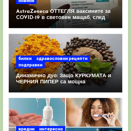
новини
AstraZeneca ОТТЕГЛЯ ваксините за
COVID-19 в световен мащаб, след
като призна, че те причиняват
КРЪВНИ съсиреци
билки
здравословни рецепти
подправки
Динамично дуо: Защо КУРКУМАТА и
ЧЕРНИЯ ПИПЕР са мощна
комбинация
вредни
интересно