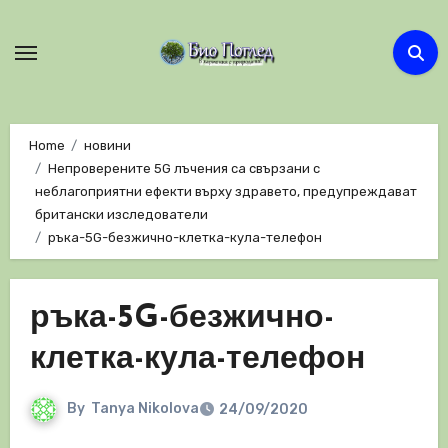
Skip
to
content
Home
новини
Непроверените 5G лъчения са свързани с
неблагоприятни ефекти върху здравето, предупреждават
британски изследователи
ръка-5G-безжично-клетка-кула-телефон
ръка-5G-безжично-
клетка-кула-телефон
By
Tanya Nikolova
24/09/2020