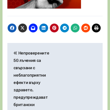
Навигация
Непроверените
5G лъчения са
свързани с
неблагоприятни
ефекти върху
здравето,
предупреждават
британски