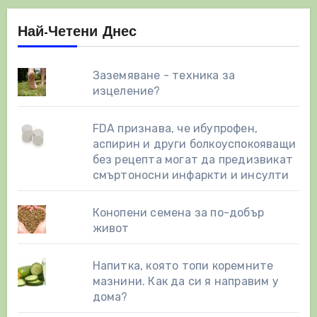
Най-Четени Днес
Заземяване - техника за
изцеление?
FDA признава, че ибупрофен,
аспирин и други болкоуспокояващи
без рецепта могат да предизвикат
смъртоносни инфаркти и инсулти
Конопени семена за по-добър
живот
Напитка, която топи коремните
мазнини. Как да си я направим у
дома?