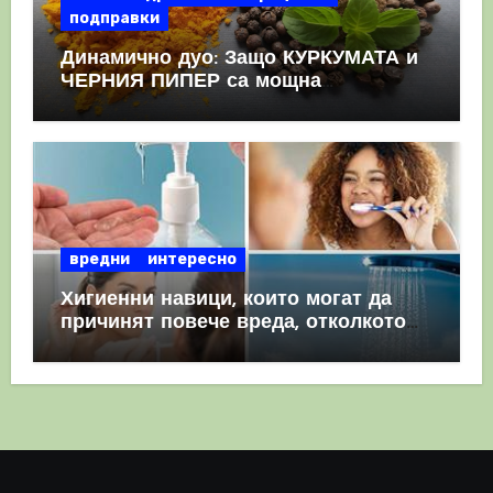
подправки
Динамично дуо: Защо КУРКУМАТА и
ЧЕРНИЯ ПИПЕР са мощна
комбинация
вредни
интересно
Хигиенни навици, които могат да
причинят повече вреда, отколкото
полза