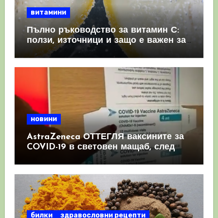
витамини
Пълно ръководство за витамин С:
ползи, източници и защо е важен за
имунната система
новини
AstraZeneca ОТТЕГЛЯ ваксините за
COVID-19 в световен мащаб, след
като призна, че те причиняват
КРЪВНИ съсиреци
билки
здравословни рецепти