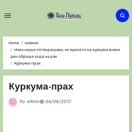
Skip
to
content
Home
новини
Нова наука потвърждава, че яденето на куркума всеки
ден обръща хода на рак
Куркума-прах
Куркума-прах
By
admin
06/08/2017