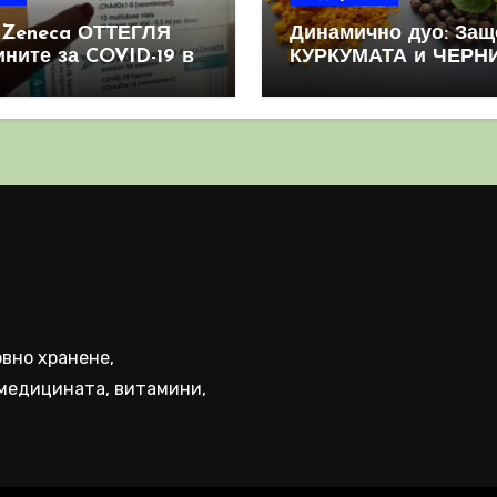
aZeneca ОТТЕГЛЯ
Динамично дуо: Защ
ините за COVID-19 в
КУРКУМАТА и ЧЕРН
овен мащаб, след
ПИПЕР са мощна
призна, че те
комбинация
иняват КРЪВНИ
реци
вно хранене,
медицината, витамини,