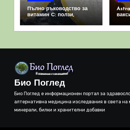
Пълно ръководство за
Astr
витамин С: ползи,
вакс
източници и защо е
свет
важен за имунната
като 
система
прич
съси
Био Поглед
Био Поглед е информационен портал за здравосло
алтернативна медицина изследвания в света на 
минерали, билки и хранителни добавки