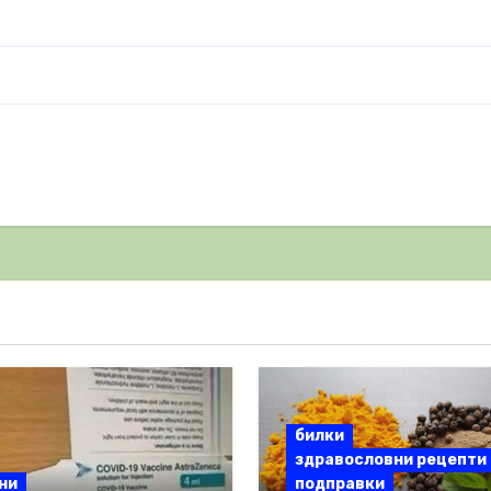
билки
здравословни рецепти
ни
подправки