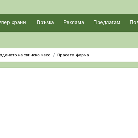
упер храни
Връзка
Реклама
Предлагам
Пол
 яденето на свинско месо
Прасета-ферма