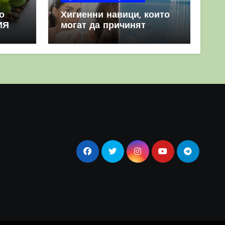
о
Хигиенни навици, които
ИЯ
могат да причинят
повече вреда, отколкото
полза