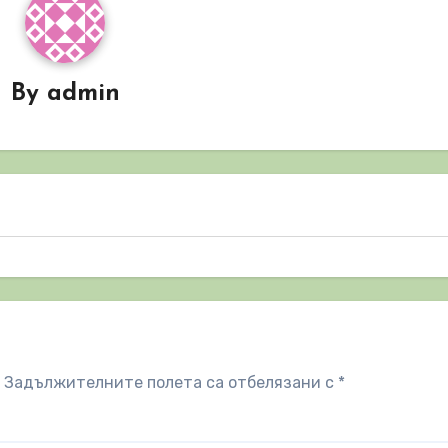
By
admin
Задължителните полета са отбелязани с
*