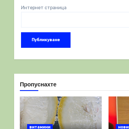
Интернет страница
Пропуснахте
витамини
нови