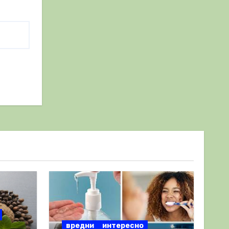
вредни
интересно