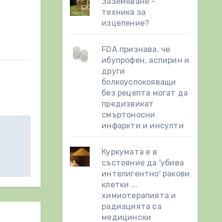
Заземяване -
техника за
изцеление?
FDA признава, че
ибупрофен, аспирин и
други
болкоуспокояващи
без рецепта могат да
предизвикат
смъртоносни
инфаркти и инсулти
Куркумата е в
състояние да 'убива
интелигентно' ракови
клетки ...
химиотерапията и
радиацията са
медицински