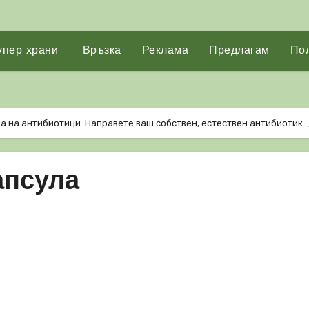
упер храни
Връзка
Реклама
Предлагам
Пол
а на антибиотици. Направете ваш собствен, естествен антибиотик
апсула