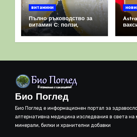
витамини
нови
Пълно ръководство за
Astr
витамин С: ползи,
вакс
източници и защо е
свет
важен за имунната
като 
система
прич
съси
Био Поглед
Био Поглед е информационен портал за здравосло
алтернативна медицина изследвания в света на 
минерали, билки и хранителни добавки