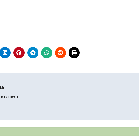
на
тествен