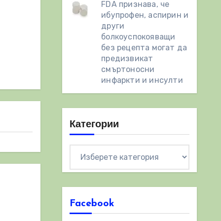
FDA признава, че
ибупрофен, аспирин и
други
болкоуспокояващи
без рецепта могат да
предизвикат
смъртоносни
инфаркти и инсулти
Категории
Категории
Facebook