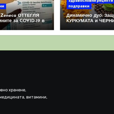
здравословни рецепти
ни
подправки
aZeneca ОТТЕГЛЯ
Динамично дуо: Защ
ините за COVID-19 в
КУРКУМАТА и ЧЕРН
овен мащаб, след
ПИПЕР са мощна
призна, че те
комбинация
иняват КРЪВНИ
реци
вно хранене,
медицината, витамини,