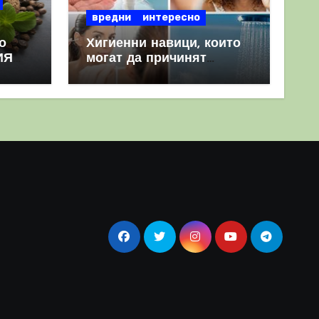
вредни
интересно
о
Хигиенни навици, които
ИЯ
могат да причинят
повече вреда, отколкото
полза