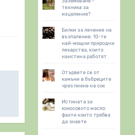
Заземяване -
техника за
изцеление?
Билки за лечение на
възпаление: 10-те
най-мощни природни
лекарства, които
наистина работят
Отървете се от
камъни в бъбреците
чрез пиене на сок
Истината за
кокосовото масло:
факти които трябва
да знаете