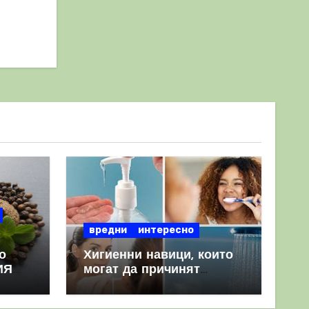
вредни
интересно
о
Хигиенни навици, които
ИЯ
могат да причинят
повече вреда, отколкото
полза