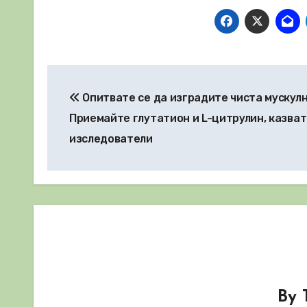
Навигация
Опитвате се да изградите чиста мускул
Приемайте глутатион и L-цитрулин, казват
изследователи
By