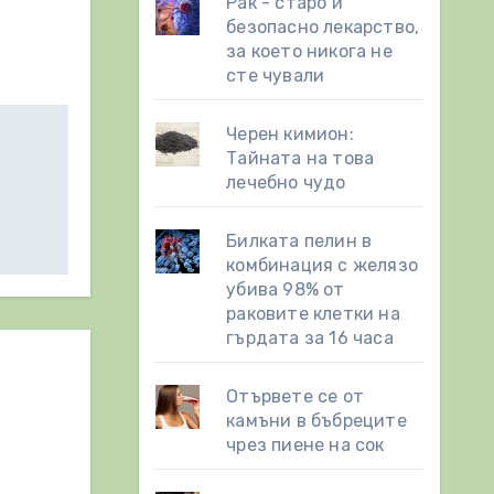
Рак - старо и
безопасно лекарство,
за което никога не
сте чували
Черен кимион:
Тайната на това
лечебно чудо
Билката пелин в
комбинация с желязо
убива 98% от
раковите клетки на
гърдата за 16 часа
Отървете се от
камъни в бъбреците
чрез пиене на сок