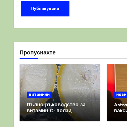
Пропуснахте
витамини
нови
Пълно ръководство за
Astr
витамин С: ползи,
вакс
източници и защо е
свет
важен за имунната
като 