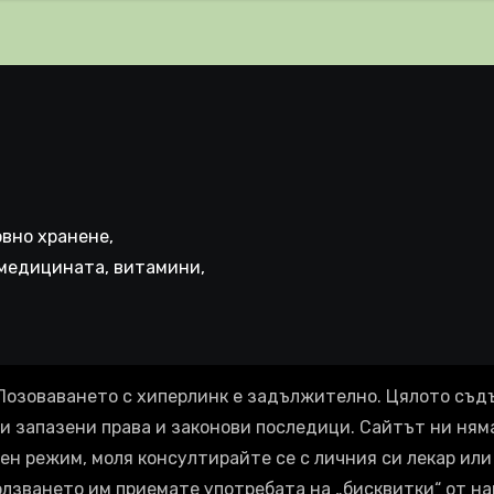
иняват КРЪВНИ
реци
вно хранене,
медицината, витамини,
Позоваването с хиперлинк е задължително. Цялото съд
ки запазени права и законови последици. Сайтът ни ням
ен режим, моля консултирайте се с личния си лекар или 
олзването им приемате употребата на „бисквитки“ от на