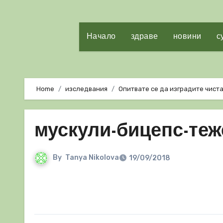
Начало
здраве
новини
с
Home
изследвания
Опитвате се да изградите чист
мускули-бицепс-теж
By
Tanya Nikolova
19/09/2018