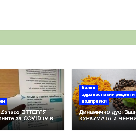
билки
здравословни рецепти
ни
подправки
aZeneca ОТТЕГЛЯ
Динамично дуо: Защ
ините за COVID-19 в
КУРКУМАТА и ЧЕРН
овен мащаб, след
ПИПЕР са мощна
призна, че те
комбинация