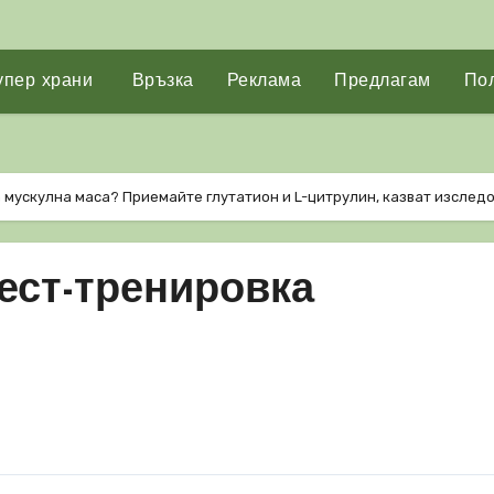
упер храни
Връзка
Реклама
Предлагам
Пол
а мускулна маса? Приемайте глутатион и L-цитрулин, казват изслед
ест-тренировка