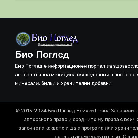
система
прич
съси
Био Поглед
Био Поглед е информационен портал за здравосло
алтернативна медицина изследвания в света на 
минерали, билки и хранителни добавки
© 2013-2024 Био Поглед Всички Права Запазени. 
авторското право и сродните му права с всич
започнете каквато и да е програма или хранител
предоставяме услугите си. С изп