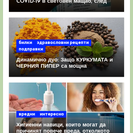
COVID-19 в световен мащаб, след
като призна, че те причиняват
КРЪВНИ съсиреци
билки
здравословни рецепти
подправки
Динамично дуо: Защо КУРКУМАТА и
ЧЕРНИЯ ПИПЕР са мощна
комбинация
вредни
интересно
Хигиенни навици, които могат да
причинят повече вреда, отколкото