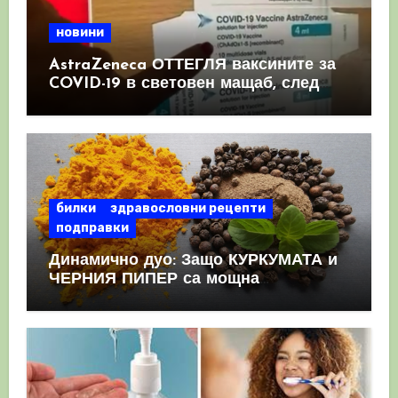
новини
AstraZeneca ОТТЕГЛЯ ваксините за
COVID-19 в световен мащаб, след
като призна, че те причиняват
КРЪВНИ съсиреци
билки
здравословни рецепти
подправки
Динамично дуо: Защо КУРКУМАТА и
ЧЕРНИЯ ПИПЕР са мощна
комбинация