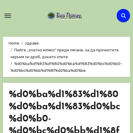
Skip
to
content
Home
здраве
Пийте „златно мляко“ преди лягане, за да прочистите
черния си дроб, докато спите
%d0%ba%d1%83%d1%80%d0%ba%d1%83%d0%bc%d0%b0-
%d0%bc%d0%bb%d1%8f%d0%ba%d0%be
%d0%ba%d1%83%d1%80
%d0%ba%d1%83%d0%bc
%d0%b0-
%d0%bc%d0%bb%d1%8f