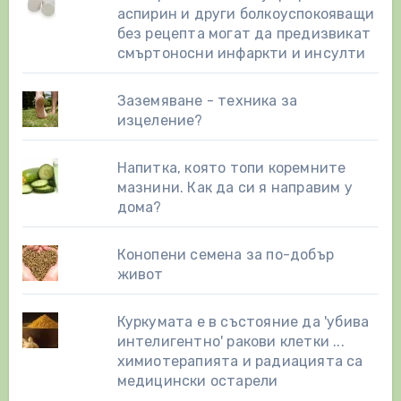
аспирин и други болкоуспокояващи
без рецепта могат да предизвикат
смъртоносни инфаркти и инсулти
Заземяване - техника за
изцеление?
Напитка, която топи коремните
мазнини. Как да си я направим у
дома?
Конопени семена за по-добър
живот
Куркумата е в състояние да 'убива
интелигентно' ракови клетки ...
химиотерапията и радиацията са
медицински остарели