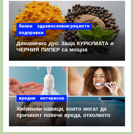
билки
здравословни рецепти
подправки
Динамично дуо: Защо КУРКУМАТА и
ЧЕРНИЯ ПИПЕР са мощна
комбинация
вредни
интересно
Хигиенни навици, които могат да
причинят повече вреда, отколкото
полза