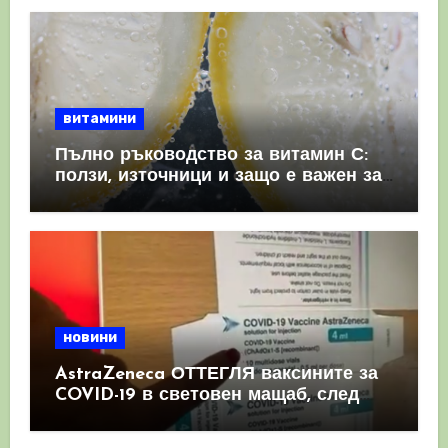
витамини
Пълно ръководство за витамин С:
ползи, източници и защо е важен за
имунната система
новини
AstraZeneca ОТТЕГЛЯ ваксините за
COVID-19 в световен мащаб, след
като призна, че те причиняват
КРЪВНИ съсиреци