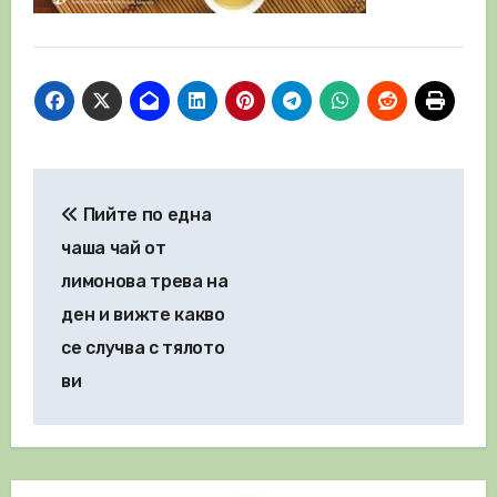
Навигация
Пийте по една
чаша чай от
лимонова трева на
ден и вижте какво
се случва с тялото
ви