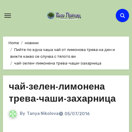
Skip
to
content
Home
новини
Пийте по една чаша чай от лимонова трева на ден и
вижте какво се случва с тялото ви
чай-зелен-лимонена трева-чаши-захарница
чай-зелен-лимонена
трева-чаши-захарница
By
Tanya Nikolova
05/07/2016