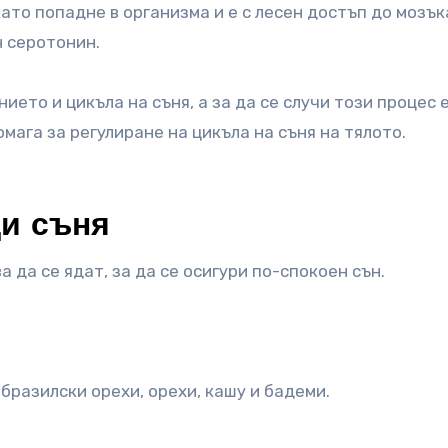
то попадне в организма и е с лесен достъп до мозък
 серотонин.
ието и цикъла на съня, а за да се случи този процес 
мага за регулиране на цикъла на съня на тялото.
щи съня
 да се ядат, за да се осигури по-спокоен сън.
бразилски орехи, орехи, кашу и бадеми.