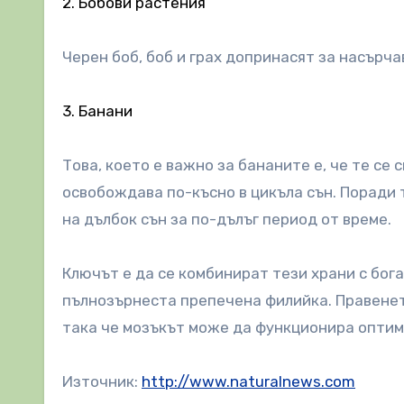
2. Бобови растения
Черен боб, боб и грах допринасят за насърча
3. Банани
Това, което е важно за бананите е, че те се 
освобождава по-късно в цикъла сън. Поради 
на дълбок сън за по-дълъг период от време.
Ключът е да се комбинират тези храни с бога
пълнозърнеста препечена филийка. Правенет
така че мозъкът може да функционира оптим
Източник:
http://www.naturalnews.com