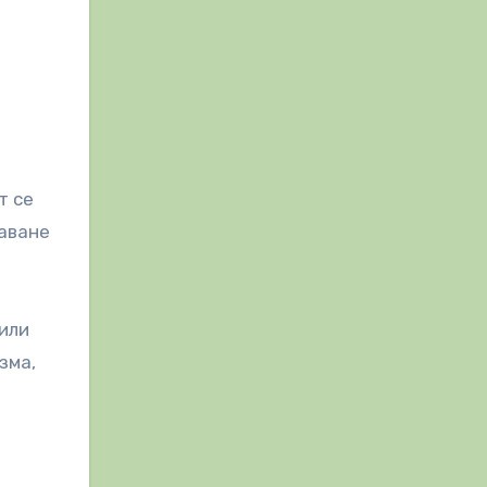
т се
чаване
 или
зма,