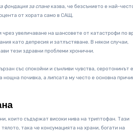
а фондация за спане
казва, че безсънието е най-чест
роцента от хората само в САЩ.
и чрез увеличаване на шансовете от катастрофи по в
ния като депресия и затлъстяване. В някои случаи,
ави тези здравни проблеми хронични.
ързан със спокойни и сънливи чувства, серотонинът е
 нощна почивка, а липсата му често е основна причи
ана
ани, които съдържат високи нива на триптофан. Тази
тялото, така че консумацията на храни, богати на