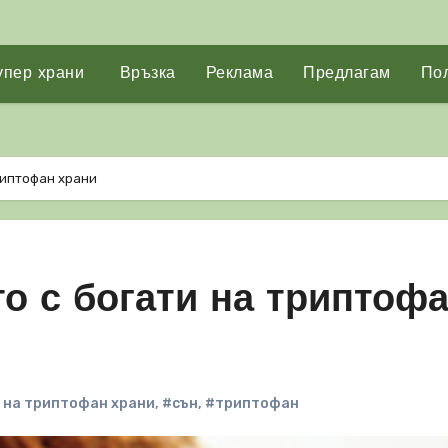
упер храни
Връзка
Реклама
Предлагам
Пол
риптофан храни
о с богати на триптоф
 на триптофан храни
,
#сън
,
#триптофан