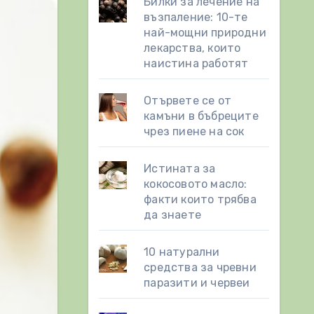
Билки за лечение на
възпаление: 10-те
най-мощни природни
лекарства, които
наистина работят
Отървете се от
камъни в бъбреците
чрез пиене на сок
Истината за
кокосовото масло:
факти които трябва
да знаете
10 натурални
средства за чревни
паразити и червеи