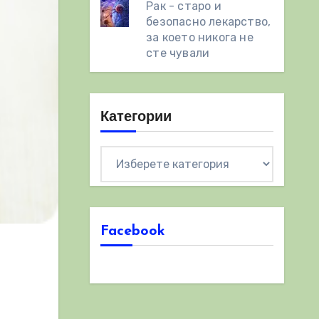
Рак - старо и
безопасно лекарство,
за което никога не
сте чували
Категории
Категории
Facebook