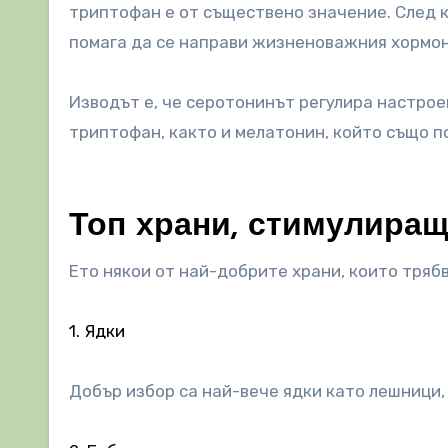
триптофан е от съществено значение. След ка
помага да се направи жизненоважния хормон
Изводът е, че серотонинът регулира настроен
триптофан, както и мелатонин, който също по
Топ храни, стимулира
Ето някои от най-добрите храни, които трябва
1. Ядки
Добър избор са най-вече ядки като лешници, 