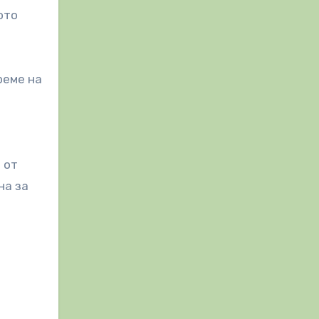
ото
реме на
 от
на за