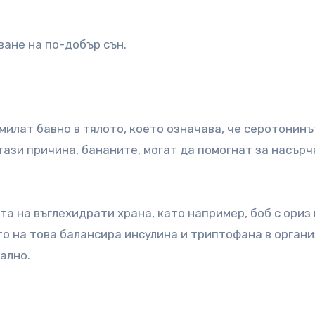
ване на по-добър сън.
смилат бавно в тялото, което означава, че серотонинъ
тази причина, бананите, могат да помогнат за насър
та на въглехидрати храна, като например, боб с ориз
о на това балансира инсулина и триптофана в органи
ално.