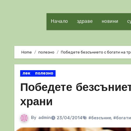
Начало
здраве
новини
с
Home
полезно
Победете безсънието с богати на т
лек
полезно
Победете безсъниет
храни
By
admin
23/04/2014
#безсъние
,
#богати