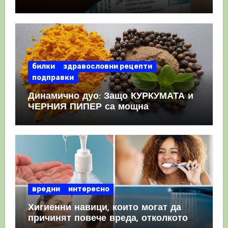
като призна, че те причиняват
КРЪВНИ съсиреци
билки
здравословни рецепти
подправки
Динамично дуо: Защо КУРКУМАТА и
ЧЕРНИЯ ПИПЕР са мощна
комбинация
вредни
интересно
Хигиенни навици, които могат да
причинят повече вреда, отколкото