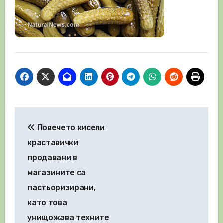
Навигация
Повечето кисели
краставички
продавани в
магазините са
пастьоризирани,
като това
унищожава техните