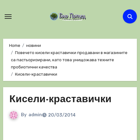
Skip
to
content
Home
новини
Повечето кисели краставички продавани в магазините
са пастьоризирани, като това унищожава техните
пробиотични качества
Кисели-краставички
Кисели-краставички
By
admin
20/03/2014