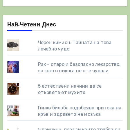
Най-Четени Днес
Черен кимион: Тайната на това
лечебно чудо
Рак - старо и безопасно лекарство,
за което никога не сте чували
5 естествени начини да се
отървете от мухите
Гинко билоба подобрява притока на
кръв и здравето на мозъка
5 причини, поради които трябва да