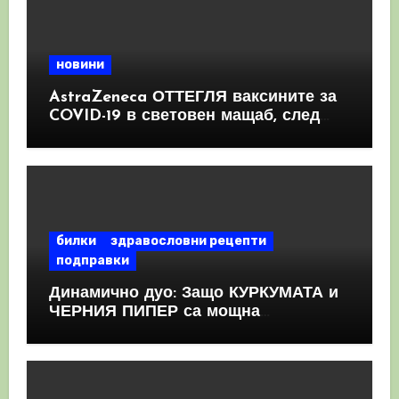
новини
AstraZeneca ОТТЕГЛЯ ваксините за
COVID-19 в световен мащаб, след
като призна, че те причиняват
КРЪВНИ съсиреци
билки
здравословни рецепти
подправки
Динамично дуо: Защо КУРКУМАТА и
ЧЕРНИЯ ПИПЕР са мощна
комбинация