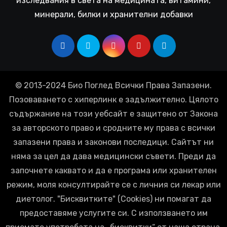
изследвания в света на медицината, витамини,
минерали, билки и хранителни добавки
© 2013-2024 Био Поглед Всички Права Запазени.
Позоваването с хиперлинк е задължително. Цялото
съдържание на този уебсайт е защитено от Закона
за авторското право и сродните му права с всички
запазени права и законови последици. Сайтът ни
няма за цел да дава медицински съвети. Преди да
започнете каквато и да е програма или хранителен
режим, моля консултирайте се с личния си лекар или
диетолог. "Бисквитките" (Cookies) ни помагат да
предоставяме услугите си. С използването им