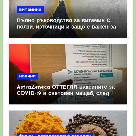
витамини
Пълно ръководство за витамин С:
ползи, източници и защо е важен за
имунната система
новини
AstraZeneca ОТТЕГЛЯ ваксините за
COVID-19 в световен мащаб, след
като призна, че те причиняват
КРЪВНИ съсиреци