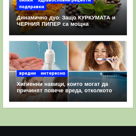
билки
здравословни рецепти
подправки
Динамично дуо: Защо КУРКУМАТА и
ЧЕРНИЯ ПИПЕР са мощна
комбинация
вредни
интересно
Хигиенни навици, които могат да
причинят повече вреда, отколкото
полза