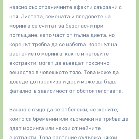
наясно със страничните ефекти свързани с
нея. Листата, семената и плодовете на
моринга се считат за безопасни при
поглъщане, като част от пълна диета, но
коренът трябва да се избягва. Коренът на
растението моринга, както и неговите
екстракти, могат да въведат токсично
вещество в човешкото тяло. Това може да
доведе до парализа и дори може да бъде
фатално, в зависимост от обстоятелствата.
Важно е също да се отбележи, че жените,
които са бременни или кърмачки не трябва да
ядат моринга или някои от нейните
екстракти. Това растение съдържа някои