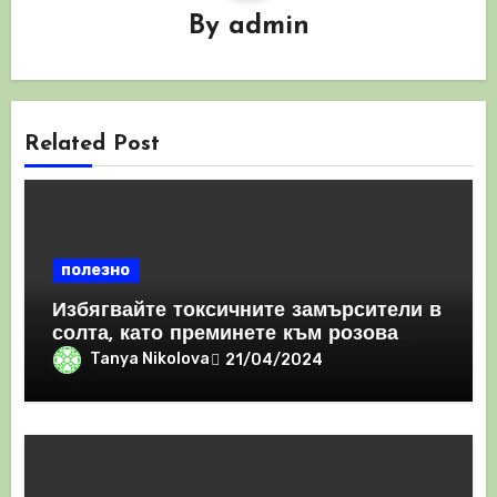
By
admin
Related Post
полезно
Избягвайте токсичните замърсители в
солта, като преминете към розова
хималайска сол
Tanya Nikolova
21/04/2024