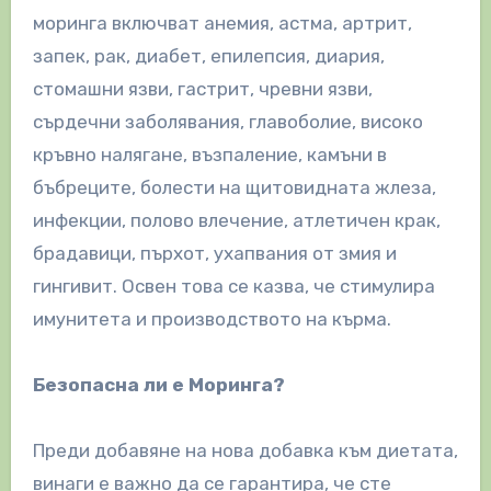
моринга включват анемия, астма, артрит,
запек, рак, диабет, епилепсия, диария,
стомашни язви, гастрит, чревни язви,
сърдечни заболявания, главоболие, високо
кръвно налягане, възпаление, камъни в
бъбреците, болести на щитовидната жлеза,
инфекции, полово влечение, атлетичен крак,
брадавици, пърхот, ухапвания от змия и
гингивит. Освен това се казва, че стимулира
имунитета и производството на кърма.
Безопасна ли е Моринга?
Преди добавяне на нова добавка към диетата,
винаги е важно да се гарантира, че сте