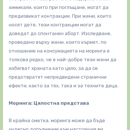
химикали, които при поглъщане, могат да
предизвикат контракции. При жени, които
носят дете, тези контракции могат да
доведат до спонтанен аборт. Изследване,
проведено върху жени, които кърмят, по
отношение на консумацията на моринга е
толкова рядко, че е най-добре тези жени да
избягват храната като цяло, за да се
предотвратят непредвидени странични
ефекти, както за тях, така и за техните деца.
Моринга: Цялостна представа
В крайна сметка, моринга може да бъде
чудесно допълнение към настоящия ви