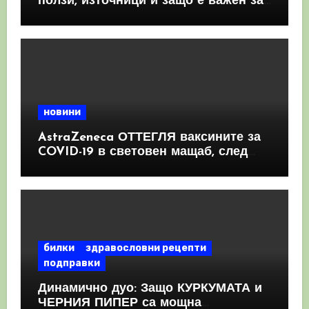
ползи, източници и защо е важен за
имунната система
новини
AstraZeneca ОТТЕГЛЯ ваксините за
COVID-19 в световен мащаб, след
като призна, че те причиняват
КРЪВНИ съсиреци
билки
здравословни рецепти
подправки
Динамично дуо: Защо КУРКУМАТА и
ЧЕРНИЯ ПИПЕР са мощна