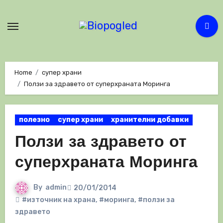
Skip
to
content
Home
супер храни
Ползи за здравето от суперхраната Моринга
полезно
супер храни
хранителни добавки
Ползи за здравето от
суперхраната Моринга
By
admin
20/01/2014
#източник на храна
,
#моринга
,
#ползи за
здравето