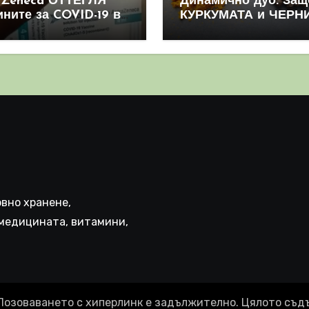
aZeneca ОТТЕГЛЯ
Динамично дуо: Защ
ините за COVID-19 в
КУРКУМАТА и ЧЕРН
овен мащаб, след
ПИПЕР са мощна
призна, че те
комбинация
иняват КРЪВНИ
реци
вно хранене,
медицината, витамини,
Позоваването с хиперлинк е задължително. Цялото съд