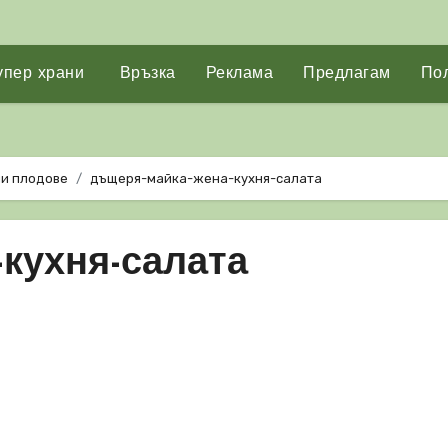
упер храни
Връзка
Реклама
Предлагам
Пол
ни плодове
дъщеря-майка-жена-кухня-салата
кухня-салата