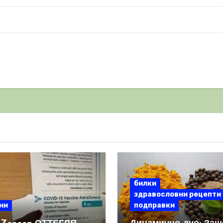
билки
здравословни рецепти
ни
подправки