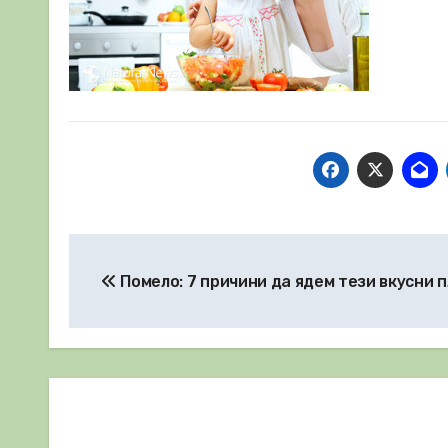
Навигация
Помело: 7 причини да ядем тези вкусни 