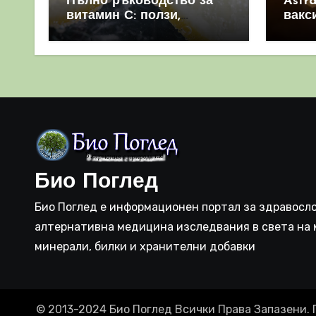
Пълно ръководство за
Astr
витамин С: ползи,
вакс
източници и защо е
свет
важен за имунната
като 
система
прич
съси
Био Поглед
Био Поглед е информационен портал за здравосло
алтернативна медицина изследвания в света на 
минерали, билки и хранителни добавки
© 2013-2024 Био Поглед Всички Права Запазени. 