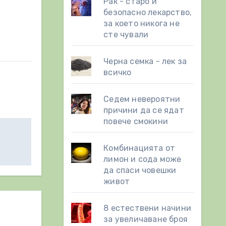
Рак - старо и
безопасно лекарство,
за което никога не
сте чували
Черна семка - лек за
всичко
Седем невероятни
причини да се ядат
повече смокини
Комбинацията от
лимон и сода може
да спаси човешки
живот
8 eстествени начини
за увеличаване броя