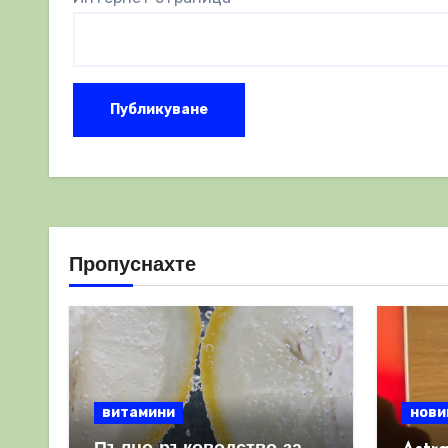
Пропуснахте
витамини
нови