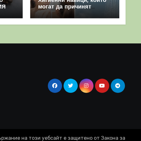
о
Хигиенни навици, които
ИЯ
могат да причинят
повече вреда, отколкото
полза
ържание на този уебсайт е защитено от Закона за