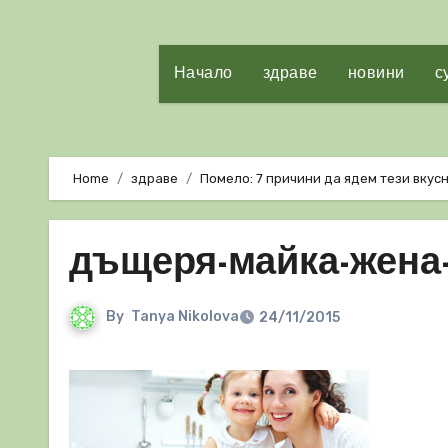
Начало
здраве
новини
с
Home
здраве
Помело: 7 причини да ядем тези вкус
дъщеря-майка-жена-
By
Tanya Nikolova
24/11/2015