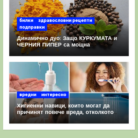
билки
здравословни рецепти
подправки
Динамично дуо: Защо КУРКУМАТА и
ЧЕРНИЯ ПИПЕР са мощна
комбинация
вредни
интересно
Хигиенни навици, които могат да
причинят повече вреда, отколкото
полза