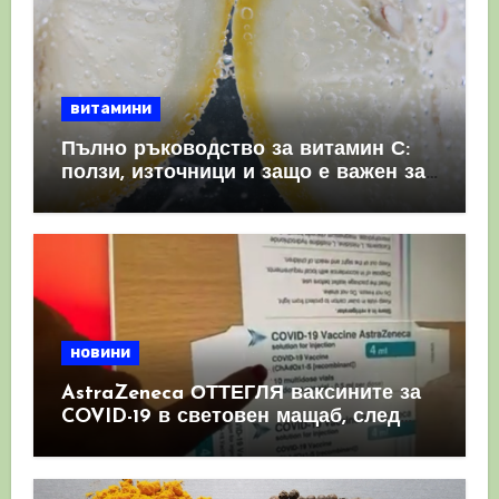
витамини
Пълно ръководство за витамин С:
ползи, източници и защо е важен за
имунната система
новини
AstraZeneca ОТТЕГЛЯ ваксините за
COVID-19 в световен мащаб, след
като призна, че те причиняват
КРЪВНИ съсиреци